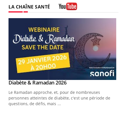
LA CHAÎNE SANTÉ
Youtube
Youtube
Diabète & Ramadan 2026
Un « jumeau numérique » pour faciliter l’accès
Youtube
Youtube
Youtube
à la médecine préventive
Le Ramadan approche, et, pour de nombreuses
Un établissement lié à un groupe mutualiste innove en
personnes atteintes de diabète, c'est une période de
matière de bilan de santé : l'utilisation d'un « jumeau
questions, de défis, mais ...
numérique » permet ...