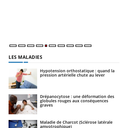
COU
You
Coup
vous
épis
LES MALADIES
Hypotension orthostatique : quand la
pression artérielle chute au lever
Drépanocytose : une déformation des
globules rouges aux conséquences
graves
Maladie de Charcot (Sclérose latérale
amyotrophique)