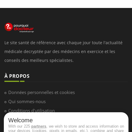
Le site santé de référence avec chaque jour toute l'actualité
médicale decryptée par des médecins en exercice et les
conseils des meilleurs spécialistes.
À PROPOS
Données personnelles et cookies
Qui sommes-nous
Conditions d'utilisation
Plan du site
Welcome
With our 225
partners
, we wish to store and access information on
Mentions Légales
your devices (cookies, pixels in emails, etc.), combine and share