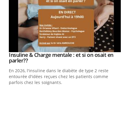
Youtube
Insuline & Charge mentale : et si on osait en
Youtube
Youtube
parler??
En 2026, l'insuline dans le diabète de type 2 reste
entourée d'idées reçues chez les patients comme
parfois chez les soignants.
Ecz
You
pour
L'ét
Vaca