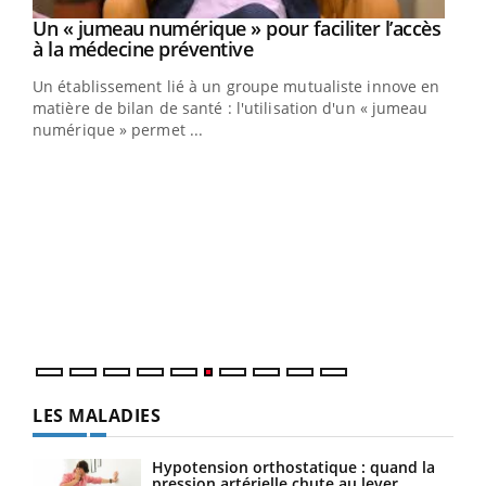
Un « jumeau numérique » pour faciliter l’accès
Youtube
Youtube
à la médecine préventive
Un établissement lié à un groupe mutualiste innove en
e
matière de bilan de santé : l'utilisation d'un « jumeau
numérique » permet ...
COU
You
Coup
vous
épis
LES MALADIES
Hypotension orthostatique : quand la
pression artérielle chute au lever