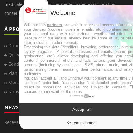
médicale decryptée par des médecins en exercice et les
Welcome
conseils des meilleurs spécialistes.
With our 225
partners
, we wish to store and access informati
À PROPOS
your devices (cookies, pixels in emails, etc.), combine and 
your personal data with our partners, whether collected on 
website or in our emails, already held by some of us, or obt
later, including in other contexts.
Données personnelles et cookies
Processing this data (identifiers, browsing, preferences, purch
loyalty programs, IP, postal addresses and emails, phone, pr
Qui sommes-nous
geolocation, etc.) allows developing and offering you servi
content, commercial offers and ads across your devices
Conditions d'utilisation
screens (including by email, post, SMS, phone, audio, and vi
personalising them, measuring their performance, and analy
Plan du site
audiences.
You can "accept all" and withdraw your consent at any time vi
Mentions Légales
"cookies" footer link
. You can also "set detailed preferences
object to processing activities not subject to consent. T
Nous contacter
choices remain valid for 6 months.
powered by
NEWSLETTER
Accept all
Recevez toutes les semaines les meilleures infos santé
Set your choices
Cookies sett