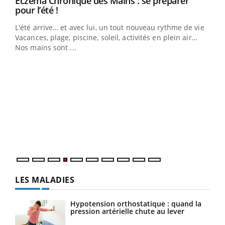
Eczéma Chronique des Mains : se préparer
Youtube
Youtube
pour l’été !
L'été arrive… et avec lui, un tout nouveau rythme de vie !
Vacances, plage, piscine, soleil, activités en plein air…
Nos mains sont ...
Dia
You
Le 
pers
ques
LES MALADIES
Hypotension orthostatique : quand la
pression artérielle chute au lever