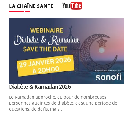
LA CHAÎNE SANTÉ
Youtube
Youtube
Diabète & Ramadan 2026
Un « jumeau numérique » pour faciliter l’accès
Youtube
Youtube
Youtube
à la médecine préventive
Le Ramadan approche, et, pour de nombreuses
Un établissement lié à un groupe mutualiste innove en
personnes atteintes de diabète, c'est une période de
matière de bilan de santé : l'utilisation d'un « jumeau
questions, de défis, mais ...
numérique » permet ...