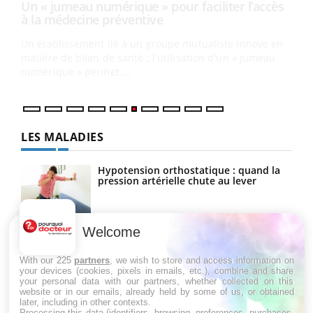
COU
You
Coup
vous
épis
LES MALADIES
Hypotension orthostatique : quand la
pression artérielle chute au lever
Welcome
Drépanocytose : une déformation des
globules rouges aux conséquences
graves
With our 225
partners
, we wish to store and access information on
your devices (cookies, pixels in emails, etc.), combine and share
your personal data with our partners, whether collected on this
website or in our emails, already held by some of us, or obtained
Maladie de Charcot (Sclérose latérale
later, including in other contexts.
amyotrophique)
Processing this data (identifiers, browsing, preferences, purchases,