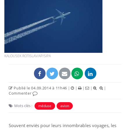
KALOUSEK ROTISLAV/AP/SIPA
Publié le 04.09.2014 à 11h46
|
|
|
|
|
Commenter
Mots clés :
méduse
avion
Souvent enviés pour leurs innombrables voyages, les