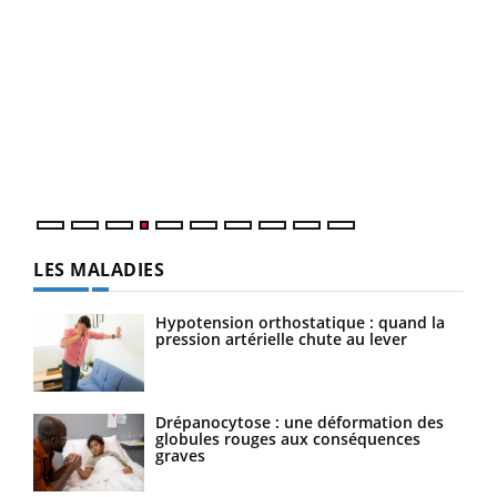
Dia
You
Le 
pers
ques
LES MALADIES
Hypotension orthostatique : quand la
pression artérielle chute au lever
Drépanocytose : une déformation des
globules rouges aux conséquences
graves