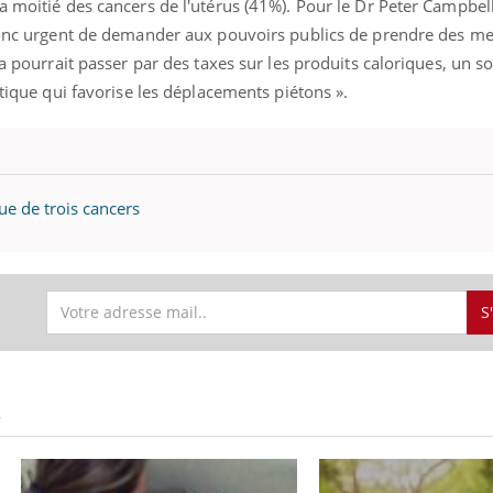
a moitié des cancers de l'utérus (41%). Pour le Dr Peter Campbell
Syndrome métabolique :
Mortalit
 donc urgent de demander aux pouvoirs publics de prendre des me
quels sont les meilleurs
rapport 
exercices physiques ?
son tau
la pourrait passer par des taxes sur les produits caloriques, un s
itique qui favorise les déplacements piétons ».
ue de trois cancers
S
S