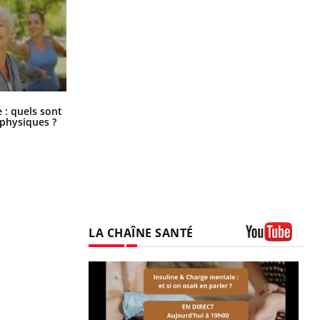
Comment éviter une otite pendant
: quels sont
les vacances ?
 physiques ?
LA CHAÎNE SANTÉ
Youtube