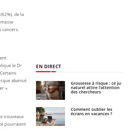
(62%), de la
e masse
s cancers.
ment
plique le Dr
EN DIRECT
Certains
isque abaissé
 éviter une otite
Grossesse à risque : ce jus
 les vacances ?
naturel attire l'attention
er ».
des chercheurs
us : un cas
Comment oublier les
chez un touriste
écrans en vacances ?
 de nouveaux
ce
ité pourraient