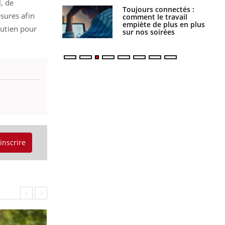
, de
é infantile : un
Toujours connectés :
sures afin
s’interroge sur
comment le travail
x élevé en France
empiète de plus en plus
outien pour
sur nos soirées
'inscrire