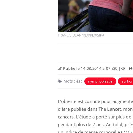
FRANCIS DEAN/REX/REX/SIPA
Publié le 14.08.2014 à 07h30
|
|
Mots clés :
nymphoplastie
surh
L’obésité est connue pour augmenter 
d’être publiée dans The Lancet, mo
cancers. L’étude a porté sur plus de
pendant plus de 7 ans. Au total, pr
un indice de masse corporelle (IMC) 