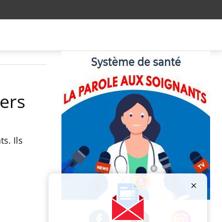
ers
s. Ils
Publicité