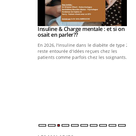
prendre pour
Insuline & Charge mentale : et si on
Youtube
Youtube
osait en parler??
illard mental ou
En 2026, l'insuline dans le diabète de type 2
ptômes de la
reste entourée d'idées reçues chez les
ples ce qui la rend
patients comme parfois chez les soignants.
Ec
You
pré
L'é
ryt
sol
sont