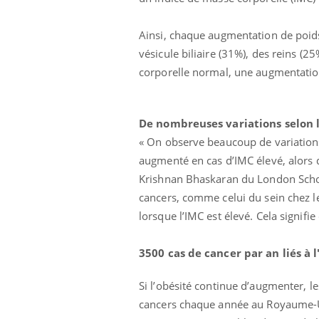
Ainsi, chaque augmentation de poids
vésicule biliaire (31%), des reins (
corporelle normal, une augmentation
De nombreuses variations selon 
« On observe beaucoup de variations 
augmenté en cas d’IMC élevé, alors qu
Krishnan Bhaskaran du London School
cancers, comme celui du sein chez 
lorsque l’IMC est élevé. Cela signifi
3500 cas de cancer par an liés à l
Si l’obésité continue d’augmenter, l
cancers chaque année au Royaume-Uni.