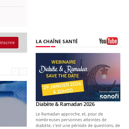
LA CHAÎNE SANTÉ
'inscrire
Youtube
Youtube
 Mains : se
Diabète & Ramadan 2026
Youtube
outube
Le Ramadan approche, et, pour de
 un tout nouveau
nombreuses personnes atteintes de
plage, piscine,
diabète, c'est une période de questions, de