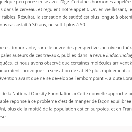
 quelque peu paresseuse avec l’âge. Certaines hormones appelées
dans le cerveau, et régulent notre appétit. Or, en vieillissant, l
aibles. Résultat, la sensation de satiété est plus longue à obte
ous rassasiait à 30 ans, ne suffit plus à 50.
est importante, car elle ouvre des perspectives au niveau thér
cipales auteurs de ces travaux, publiés dans la revue
Endocrinolo
pliquées, et nous avons observé que certaines molécules arrivent à
pourraient provoquer la sensation de satiété plus rapidement. «
vention avant que ne se développe l’embompoint », ajoute Lora 
 de la National Obesity Foundation. « Cette nouvelle approche pe
able réponse à ce problème c’est de manger de façon équilibrée 
ni, plus de la moitié de la population est en surpoids, et en Fr
ses.