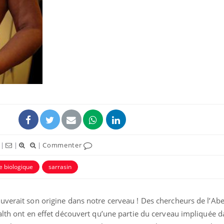
Fortes chaleurs :
Grossess
pourquoi le risque de
que dit 
noyade grimpe-t-il ?
Le Viagra pourrait-il
Le smart
freiner la propagation du
l'appren
cancer ?
lecture 
Pourquoi manger moins
Mordue 
|
|
|
Commenter
de protéines pourrait
vacances
finalement être bénéfique
le coma
e biologique
sarrasin
uverait son origine dans notre cerveau ! Des chercheurs de l’Ab
alth ont en effet découvert qu’une partie du cerveau impliquée d