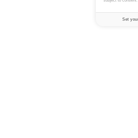
subject to consent
Set you
À PROPOS
NEWSLETT
Recevez toute