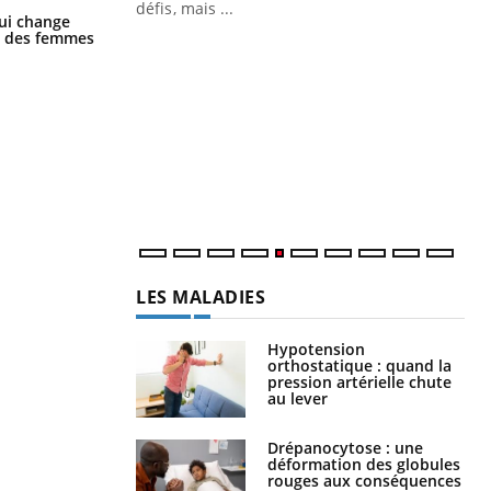
 air… Nos mains
défis, mais ...
La sieste empêche-t-elle de dormir
ui change
la nuit ?
ge des femmes
Un
You
fac
pr
Un 
mut
san
num
LES MALADIES
Hypotension
orthostatique : quand la
pression artérielle chute
au lever
Drépanocytose : une
déformation des globules
rouges aux conséquences