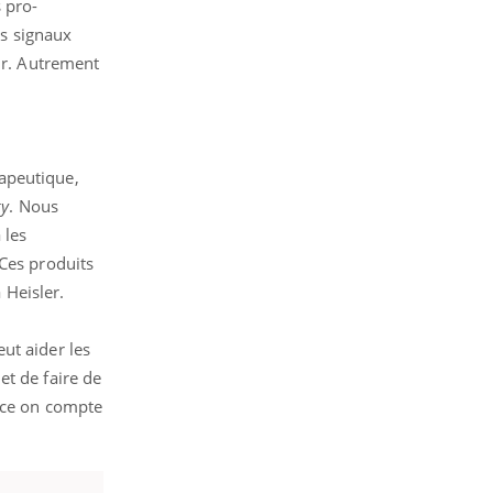
 pro-
es signaux
nir. Autrement
apeutique,
gy
. Nous
 les
 Ces produits
Heisler.
ut aider les
et de faire de
ance on compte