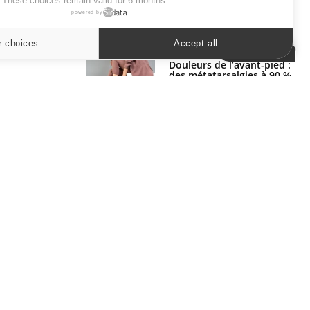
. These choices remain valid for 6 months.
powered by
SYMPTÔMES
r choices
Accept all
Cookies settings
Douleurs de l’avant-pied :
des métatarsalgies à 90 %
liées à problème d’appui
Mauvaise haleine : il faut
améliorer l’hygiène
bucco-dentaire
ER
s les semaines les meilleures