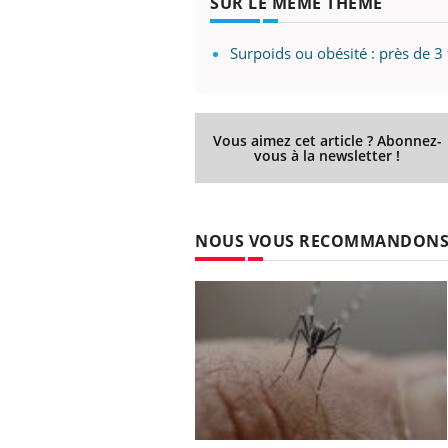
SUR LE MÊME THÈME
Surpoids ou obésité : près de 3
Vous aimez cet article ? Abonnez-
vous à la newsletter !
NOUS VOUS RECOMMANDON
 Mains :
Carence en fer : comprendre pour
Ins
Youtube
You
Youtube
Youtube
prévenir
osa
aciles à aborder...
Fatigue, irritabilité, brouillard mental ou
En 2
poser des
même alopécie… Les symptômes de la
rest