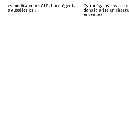
ients comme parfois chez les soignants.
soleil, activités en plein
Les médicaments GLP-1 protègent-
Cytomégalovirus : ce q
sont ...
ils aussi les os ?
dans la prise en char
enceintes