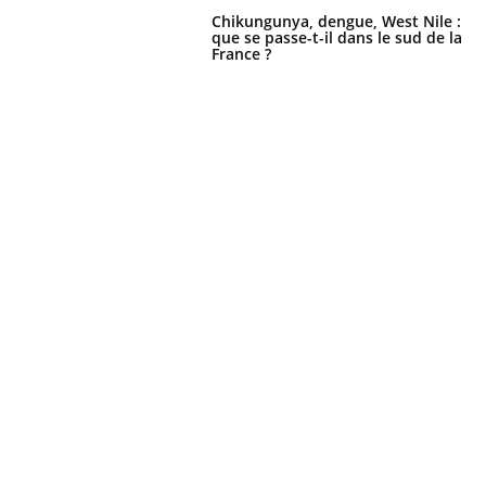
'un proche c'est
carence en fer sont multiples ce qui la rend
pat
Chikungunya, dengue, West Nile :
...
que se passe-t-il dans le sud de la
France ?