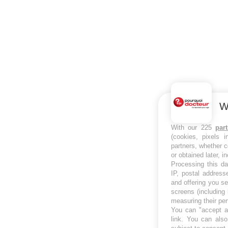
W
With our 225
par
(cookies, pixels 
partners, whether c
or obtained later, i
Processing this da
IP, postal address
and offering you s
screens (including
measuring their pe
You can "accept al
link
. You can also 