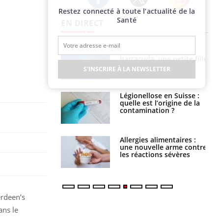
Restez connecté à toute l’actualité de la
Twitter
Facebook
Instagram
Santé
EN DIRECT
e et chaleur : ce
Mordue par un
la science
barracuda, une petite fille
secourue grâce à un
S'INSCRIRE À LA NEWSLETTER
réflexe essentiel
phone nuit-il à
Légionellose en Suisse :
tissage de la
quelle est l’origine de la
?
contamination ?
par une tique en
Allergies alimentaires :
, elle reste dans
une nouvelle arme contre
 pendant 42 jours
les réactions sévères
erdeen’s
ans le