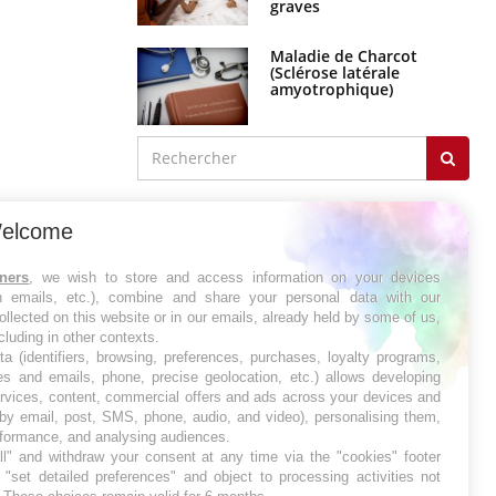
graves
Maladie de Charcot
(Sclérose latérale
amyotrophique)
J'AI MAL
elcome
tners
, we wish to store and access information on your devices
in emails, etc.), combine and share your personal data with our
ollected on this website or in our emails, already held by some of us,
ncluding in other contexts.
ta (identifiers, browsing, preferences, purchases, loyalty programs,
es and emails, phone, precise geolocation, etc.) allows developing
ervices, content, commercial offers and ads across your devices and
 by email, post, SMS, phone, audio, and video), personalising them,
rformance, and analysing audiences.
l" and withdraw your consent at any time via the "cookies" footer
"set detailed preferences" and object to processing activities not