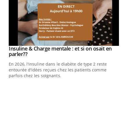
Youtube
Insuline & Charge mentale : et si on osait en
Youtube
Youtube
parler??
En 2026, l'insuline dans le diabète de type 2 reste
entourée d'idées reçues chez les patients comme
parfois chez les soignants.
Ecz
You
pour
L'ét
Vaca
Nos 