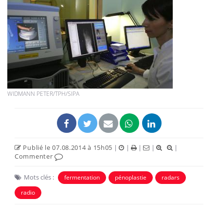
WIDMANN PETER/TPH/SIPA
Publié le 07.08.2014 à 15h05
|
|
|
|
|
Commenter
Mots clés :
fermentation
pénoplastie
radars
radio