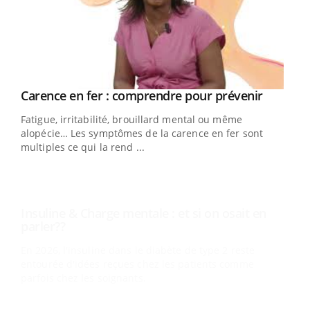
Youtube
Carence en fer : comprendre pour prévenir
Insuline & Charge mentale : et si on osait en
Youtube
Youtube
Youtube
parler??
Fatigue, irritabilité, brouillard mental ou même
En 2026, l'insuline dans le diabète de type 2 reste
alopécie… Les symptômes de la carence en fer sont
entourée d'idées reçues chez les patients comme
multiples ce qui la rend ...
parfois chez les soignants.
Ecz
You
pour
L'ét
Vaca
Nos 