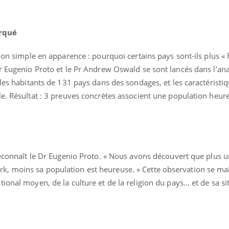
rqué
tion simple en apparence : pourquoi certains pays sont-ils plus «
Dr Eugenio Proto et le Pr Andrew Oswald se sont lancés dans l’an
 les habitants de 131 pays dans des sondages, et les caractéristi
le. Résultat : 3 preuves concrètes associent une population heur
éma Chronique des Mains :
Carence en fer : com
tube
Youtube
Youtube
Youtube
liquer ma maladie
prévenir
 a des sujets qui sont faciles à aborder...
Fatigue, irritabilité, brou
tres non ! D'un côté, poser des
même alopécie… Les sym
tions sur la maladie d'un proche c'est
carence en fer sont multi
rer ...
...
reconnaît le Dr Eugenio Proto. « Nous avons découvert que plus u
, moins sa population est heureuse. » Cette observation se m
ional moyen, de la culture et de la religion du pays… et de sa si