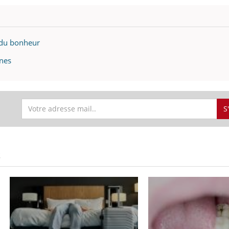
e du bonheur
ènes
S
S