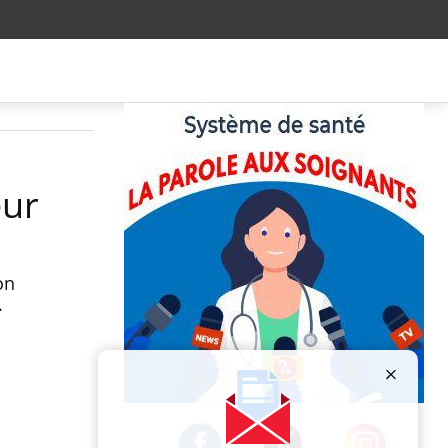
eur
on
.
Publicité