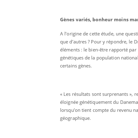
Gènes variés, bonheur moins ma
A l’origine de cette étude, une ques
que d’autres ? Pour y répondre, le 
éléments : le bien-être rapporté par
génétiques de la population nationa
Ecz
You
exp
certains gènes.
Il y
d'au
ques
mont
« Les résultats sont surprenants », 
éloignée génétiquement du Danemark
lorsqu’on tient compte du revenu nat
géographique.