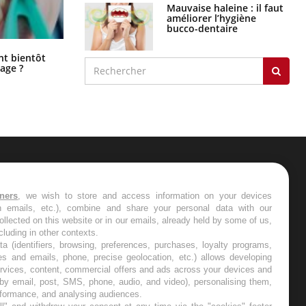
Mauvaise haleine : il faut
améliorer l’hygiène
bucco-dentaire
Éclipse solaire du 12 août : “Des
ent bientôt
verres adaptés, c'est indispensable
age ?
pour la santé des yeux”
ER
tners
, we wish to store and access information on your devices
in emails, etc.), combine and share your personal data with our
s les semaines les meilleures
ollected on this website or in our emails, already held by some of us,
ncluding in other contexts.
ta (identifiers, browsing, preferences, purchases, loyalty programs,
es and emails, phone, precise geolocation, etc.) allows developing
ervices, content, commercial offers and ads across your devices and
 by email, post, SMS, phone, audio, and video), personalising them,
RE
rformance, and analysing audiences.