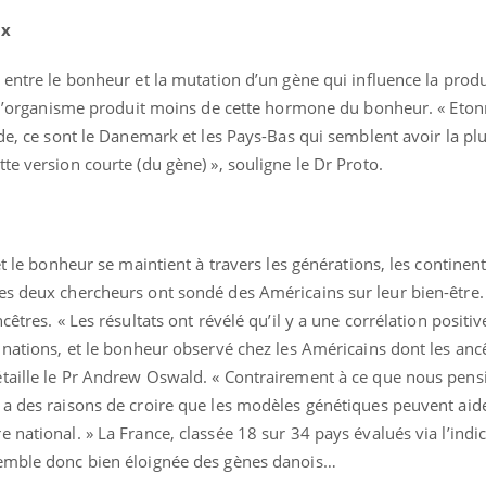
ux
 entre le bonheur et la mutation d’un gène qui influence la prod
t, l’organisme produit moins de cette hormone du bonheur. « Et
de, ce sont le Danemark et les Pays-Bas qui semblent avoir la plu
te version courte (du gène) », souligne le Dr Proto.
et le bonheur se maintient à travers les générations, les continen
s deux chercheurs ont sondé des Américains sur leur bien-être. 
cêtres. « Les résultats ont révélé qu’il y a une corrélation positi
 nations, et le bonheur observé chez les Américains dont les anc
étaille le Pr Andrew Oswald. « Contrairement à ce que nous pen
 a des raisons de croire que les modèles génétiques peuvent aide
 national. » La France, classée 18 sur 34 pays évalués via l’indi
semble donc bien éloignée des gènes danois…