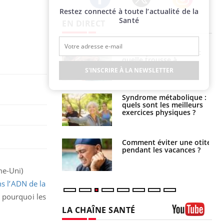
Restez connecté à toute l’actualité de la
Twitter
Facebook
Instagram
Santé
EN DIRECT
solaire du 12 août
Bébés, jeunes enfants :
erres adaptés,
quelle trousse à
dispensable pour
pharmacie pour les
S'INSCRIRE À LA NEWSLETTER
 des yeux”
vacances ?
ubles du sommeil
Syndrome métabolique :
t votre cerveau !
quels sont les meilleurs
exercices physiques ?
nt est-il trop
Comment éviter une otite
e ou simplement
pendant les vacances ?
pathique ?
me-Uni)
ns l’ADN de la
t pourquoi les
LA CHAÎNE SANTÉ
Youtube