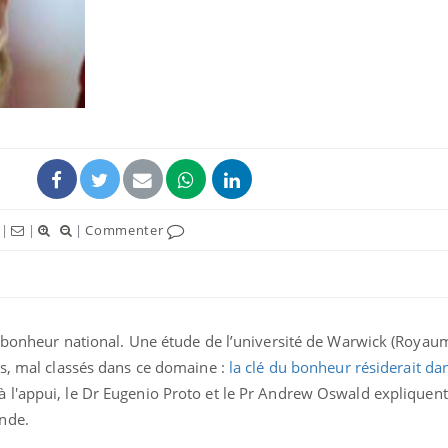
Les crises d’angoisse
Éclipse 
peuvent-elles survenir
: “Des v
sans raison apparente ?
c'est in
la santé
Fatigue en vacances :
Les tro
normal ou signe d’une
modifien
maladie ?
|
|
|
Commenter
Et si les caries pouvaient
Mon enfa
bientôt disparaître sans
sensibl
plombage ?
très em
u bonheur national. Une étude de l’université de Warwick (Royau
is, mal classés dans ce domaine :
la clé du bonheur résiderait da
à l'appui, le Dr Eugenio Proto et le Pr Andrew Oswald expliquen
nde.