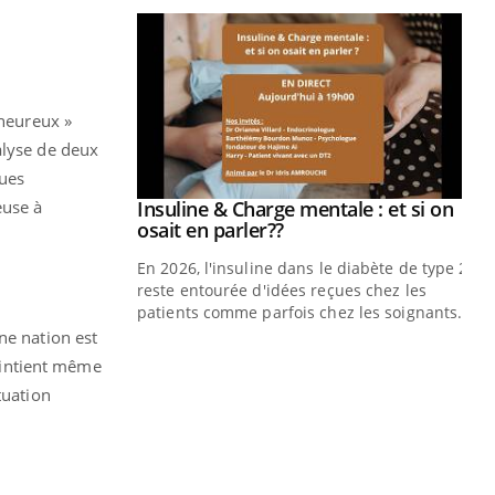
 heureux »
alyse de deux
ques
euse à
prendre pour
Insuline & Charge mentale : et si on
Youtube
Youtube
osait en parler??
illard mental ou
En 2026, l'insuline dans le diabète de type 2
ptômes de la
reste entourée d'idées reçues chez les
ples ce qui la rend
patients comme parfois chez les soignants.
ne nation est
Ec
You
aintient même
pré
tuation
L'é
ryt
sol
sont