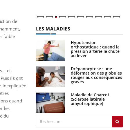
uction de
LES MALADIES
onnamment,
s faible
Hypotension
orthostatique : quand la
pression artérielle chute
au lever
Drépanocytose : une
ts… et
déformation des globules
rouges aux conséquences
Puis ils ont
graves
ve inexpliquée
êtres
Maladie de Charcot
(Sclérose latérale
sions quand
amyotrophique)
r les
ce du