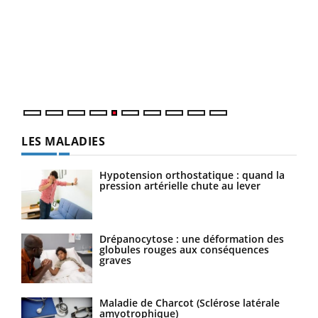
Un 
You
à l
Un é
mati
numé
LES MALADIES
Hypotension orthostatique : quand la
pression artérielle chute au lever
Drépanocytose : une déformation des
globules rouges aux conséquences
graves
Maladie de Charcot (Sclérose latérale
amyotrophique)