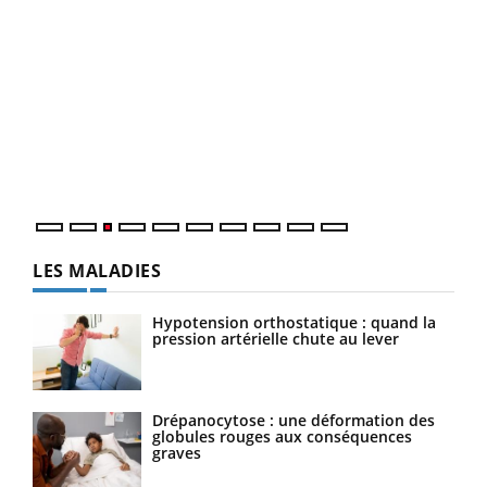
Ecz
You
pour
L'ét
Vaca
Nos 
LES MALADIES
Hypotension orthostatique : quand la
pression artérielle chute au lever
Drépanocytose : une déformation des
globules rouges aux conséquences
graves