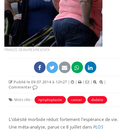
FRANCIS DEAN/REX/REX/SIPA
Publié le 09.07.2014 à 12h27
|
|
|
|
|
Commenter
Mots clés :
nymphoplastie
cancer
diabète
L’obésité morbide réduit fortement l’espérance de vie.
Une méta-analyse, parue ce 8 juillet dans
PLOS