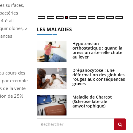
num
es surfaces,
bactéries
 4 était
quinolones, 2
LES MALADIES
tances
Hypotension
orthostatique : quand la
pression artérielle chute
au lever
Drépanocytose : une
au cours des
déformation des globules
rouges aux conséquences
nt par exemple
graves
s de la vente
tion de 25%
Maladie de Charcot
(Sclérose latérale
amyotrophique)