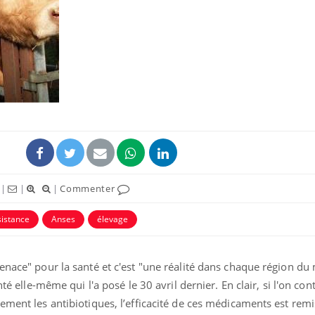
Fortes chaleurs :
pourquoi le risque de
noyade grimpe-t-il ?
Le Viagra pourrait-il
freiner la propagation du
cancer ?
|
|
|
Commenter
Pourquoi manger moins
de protéines pourrait
sistance
Anses
élevage
finalement être bénéfique
enace" pour la santé et c'est "une réalité dans chaque région du
nté elle-même qui l'a posé le 30 avril dernier. En clair, si l'on con
ement les antibiotiques, l’efficacité de ces médicaments est rem