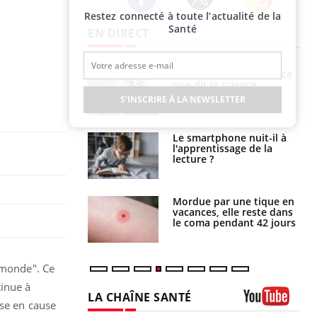
Restez connecté à toute l’actualité de la
Twitter
Facebook
Instagram
Santé
EN DIRECT
Grossesse et chaleur : ce
Mordue par un
que dit la science
barracuda, une petite fille
secourue grâce à un
S'INSCRIRE À LA NEWSLETTER
réflexe essentiel
Le smartphone nuit-il à
Légionellose en Suisse :
l'apprentissage de la
quelle est l’origine de la
lecture ?
contamination ?
Mordue par une tique en
Allergies alimentaires :
vacances, elle reste dans
une nouvelle arme contre
le coma pendant 42 jours
les réactions sévères
 monde". Ce
tinue à
LA CHAÎNE SANTÉ
ise en cause
Youtube