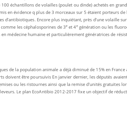
 100 échantillons de volailles (poulet ou dinde) achetés en grand
mis en évidence q plus de 3 morceaux sur 5 étaient porteurs de 
es d’antibiotiques. Encore plus inquiétant, près d’une volaille sur
e
e
e, comme les céphalosporines de 3
et 4
génération ou les fluoro
ées en médecine humaine et particulièrement génératrices de résis
iques de la population animale a déjà diminué de 15% en France 
rts doivent être poursuivis En janvier dernier, les députés avaie
mises ou les ristournes ainsi que la remise d'unités gratuites lor
eveurs. Le plan EcoAntibio 2012-2017 fixe un objectif de réduc