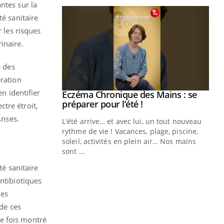
ntes sur la
té sanitaire
 les risques
inaire.
e des
ération
en identifier
Eczéma Chronique des Mains : se
Youtube
Youtube
préparer pour l’été !
ctre étroit,
Anses.
L'été arrive… et avec lui, un tout nouveau
rythme de vie ! Vacances, plage, piscine,
soleil, activités en plein air… Nos mains
sont ...
Youtube
Diabète & Ramadan 2026
Un
Youtube
You
té sanitaire
fac
Le Ramadan approche, et, pour de
pr
antibiotiques
nombreuses personnes atteintes de
des
Un 
diabète, c'est une période de questions, de
 de ces
mut
défis, mais ...
san
e fois montré