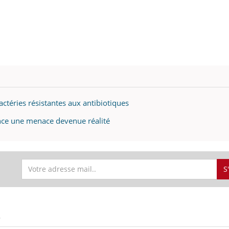
actéries résistantes aux antibiotiques
nce une menace devenue réalité
S
S