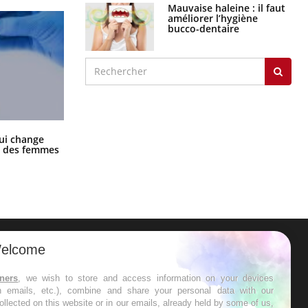
Mauvaise haleine : il faut
améliorer l’hygiène
bucco-dentaire
La sieste empêche-t-elle de dormir
ui change
la nuit ?
ge des femmes
elcome
ER
tners
, we wish to store and access information on your devices
in emails, etc.), combine and share your personal data with our
s les semaines les meilleures
ollected on this website or in our emails, already held by some of us,