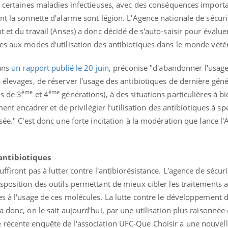
e certaines maladies infectieuses, avec des conséquences importa
nt la sonnette d'alarme sont légion. L'Agence nationale de sécuri
 et du travail (Anses) a donc décidé de s'auto-saisir pour évaluer
es aux modes d'utilisation des antibiotiques dans le monde vétér
dans
un rapport publié le 20 juin
, préconise "d'abandonner l'usag
 élevages, de réserver l'usage des antibiotiques de dernière gén
ème
ème
s de 3
et 4
générations), à des situations particulières à bi
uline & Charge mentale : et si on
tube
Youtube
it en parler??
ment encadrer et de privilégier l’utilisation des antibiotiques à spe
sée." C'est donc une forte incitation à la modération que lance l'
026, l'insuline dans le diabète de type 2
e entourée d'idées reçues chez les
ients comme parfois chez les soignants.
antibiotiques
ffiront pas à lutter contre l'antibiorésistance. L'agence de sécuri
sposition des outils permettant de mieux cibler les traitements 
es à l'usage de ces molécules. La lutte contre le développement 
 donc, on le sait aujourd'hui, par une utilisation plus raisonnée
récente enquête de l'association UFC-Que Choisir a une nouvell