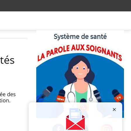
ités
rée des
ntion.
Publicité