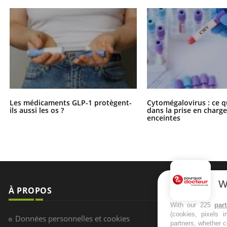
Les médicaments GLP-1 protègent-
Cytomégalovirus : ce q
ils aussi les os ?
dans la prise en char
enceintes
W
À PROPOS
NEWSLETT
With our 225
par
(cookies, pixels 
Recevez toute
Données personnelles et cookies
partners, whether c
infos santé