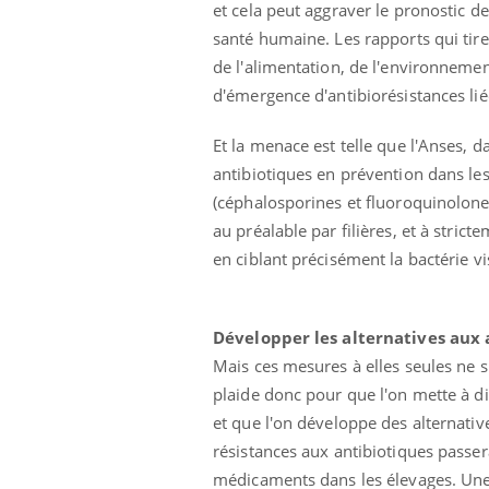
et cela peut aggraver le pronostic d
santé humaine. Les rapports qui tire
Carence en fer : comprendre pour
Youtube
de l'alimentation, de l'environnement
Youtube
prévenir
d'émergence d'antibiorésistances lié
Fatigue, irritabilité, brouillard mental ou
Et la menace est telle que l'Anses, 
même alopécie… Les symptômes de la
carence en fer sont multiples ce qui la rend
antibiotiques en prévention dans les
...
(céphalosporines et fluoroquinolone
 Mains :
Ins
You
Youtube
osa
au préalable par filières, et à stricte
en ciblant précisément la bactérie vi
aciles à aborder...
En 2
poser des
rest
'un proche c'est
pat
Développer les alternatives aux 
Mais ces mesures à elles seules ne su
plaide donc pour que l'on mette à di
et que l'on développe des alternativ
résistances aux antibiotiques passera
médicaments dans les élevages. Une 