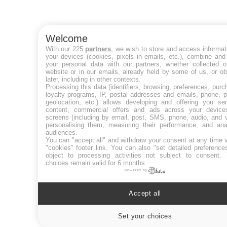
Welcome
With our 225
partners
, we wish to store and access informat
your devices (cookies, pixels in emails, etc.), combine and
your personal data with our partners, whether collected o
website or in our emails, already held by some of us, or ob
later, including in other contexts.
Processing this data (identifiers, browsing, preferences, purc
loyalty programs, IP, postal addresses and emails, phone, p
geolocation, etc.) allows developing and offering you ser
content, commercial offers and ads across your devic
screens (including by email, post, SMS, phone, audio, and v
personalising them, measuring their performance, and ana
audiences.
You can "accept all" and withdraw your consent at any time v
"cookies" footer link
. You can also "set detailed preference
object to processing activities not subject to consent.
choices remain valid for 6 months.
powered by
Accept all
Set your choices
Cookies se