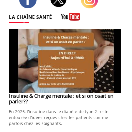
Twitter
Facebook
Instagram
LA CHAÎNE SANTÉ
Youtube
Youtube
Insuline & Charge mentale : et si on osait en
Youtube
Youtube
parler??
En 2026, l'insuline dans le diabète de type 2 reste
entourée d'idées reçues chez les patients comme
parfois chez les soignants.