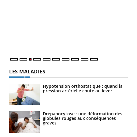
Ecz
You
pour
L'ét
Vaca
Nos 
LES MALADIES
Hypotension orthostatique : quand la
pression artérielle chute au lever
Drépanocytose : une déformation des
globules rouges aux conséquences
graves