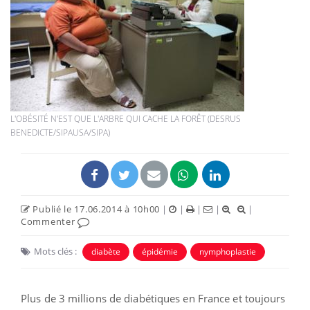
L'OBÉSITÉ N'EST QUE L'ARBRE QUI CACHE LA FORÊT (DESRUS
BENEDICTE/SIPAUSA/SIPA)
Publié le 17.06.2014 à 10h00
|
|
|
|
|
Commenter
Mots clés :
diabète
épidémie
nymphoplastie
Plus de 3 millions de diabétiques en France et toujours