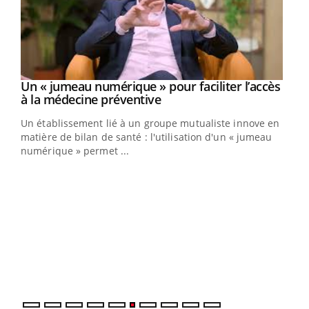
Un « jumeau numérique » pour faciliter l’accès
Youtube
Youtube
à la médecine préventive
Un établissement lié à un groupe mutualiste innove en
e
matière de bilan de santé : l'utilisation d'un « jumeau
numérique » permet ...
COU
You
Coup
vous
épis