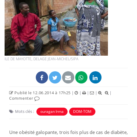
ILE DE MAYOTTE, DELAGE JEAN-MICHEL/SIPA
Publié le 12.06.2014 à 17h25
|
|
|
|
|
Commenter
Mots clés :
ouragan Irma
DOM-TOM
Une obésité galopante, trois fois plus de cas de diabète,