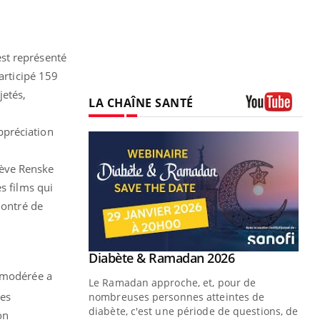
 est représenté
articipé 159
jetés,
LA CHAÎNE SANTÉ
Youtube
appréciation
elève Renske
s films qui
montré de
Youtube
Diabète & Ramadan 2026
Un « jumeau numérique » pour
Youtube
Youtube
faciliter l’accès à la médecine
n modérée a
Le Ramadan approche, et, pour de
Youtube
préventive
ses
nombreuses personnes atteintes de
Un établissement lié à un groupe
diabète, c'est une période de questions, de
on