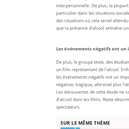
les ce qui la rend
sole
interpersonnelle. De plus, la plupar
sont
particulier dans les situations soc
des situations où cela serait attendu
que la présence d’alcool entraîne u
Les événements négatifs ont un 
De plus, le groupe testé, des étudia
un film représentant de l’alcool. Enf
les événements négatifs ont un impac
négative, tragique, attirerait plus l’
Les découvertes de cette étude ne s
d’alcool dans les films. Reste déso
spectateurs.
SUR LE MÊME THÈME