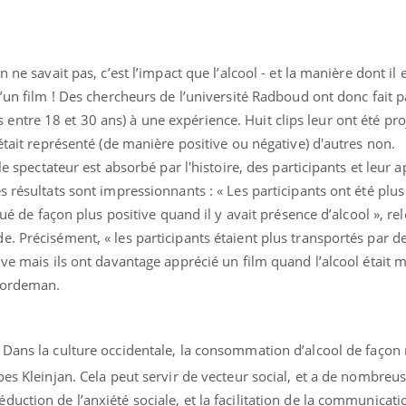
 ne savait pas, c’est l’impact que l’alcool - et la manière dont il
d’un film ! Des chercheurs de l’université Radboud ont donc fait p
tre 18 et 30 ans) à une expérience. Huit clips leur ont été pro
était représenté (de manière positive ou négative) d'autres non.
le spectateur est absorbé par l'histoire, des participants et leur 
s résultats sont impressionnants : « Les participants ont été plus
alué de façon plus positive quand il y avait présence d’alcool », r
. Précisément, « les participants étaient plus transportés par de
ive mais ils ont davantage apprécié un film quand l’alcool était 
Koordeman.
éma Chronique des Mains : se
tube
Youtube
parer pour l’été !
Dans la culture occidentale, la consommation d’alcool de faço
«
oes Kleinjan. Cela peut servir de vecteur social, et a de nombreu
é arrive… et avec lui, un tout nouveau
me de vie ! Vacances, plage, piscine,
uction de l’anxiété sociale, et la facilitation de la communicati