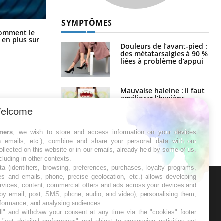
SYMPTÔMES
Cancer colorectal : une stratégie
comment le
Douleurs de l’avant-pied :
simple aurait changé la donne au
 en plus sur
des métatarsalgies à 90 %
Pays basque
liées à problème d’appui
Mauvaise haleine : il faut
améliorer l’hygiène
bucco-dentaire
elcome
tners
, we wish to store and access information on your devices
in emails, etc.), combine and share your personal data with our
ollected on this website or in our emails, already held by some of us,
ncluding in other contexts.
ta (identifiers, browsing, preferences, purchases, loyalty programs,
es and emails, phone, precise geolocation, etc.) allows developing
ER
ervices, content, commercial offers and ads across your devices and
 by email, post, SMS, phone, audio, and video), personalising them,
rformance, and analysing audiences.
s les semaines les meilleures
l" and withdraw your consent at any time via the "cookies" footer
"set detailed preferences" and object to processing activities not