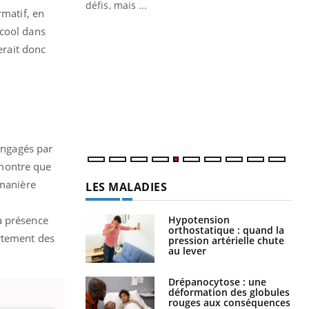
mutualiste innove en matière de bilan de
défis, mais ...
rmatif, en
santé : l'utilisation d'un « jumeau
CO
You
lcool dans
numérique » permet ...
erait donc
Cou
nou
bou
épi
 engagés par
i montre que
LES MALADIES
 manière
Hypotension
orthostatique : quand la
a présence
pression artérielle chute
au lever
ortement des
Drépanocytose : une
déformation des globules
rouges aux conséquences
graves