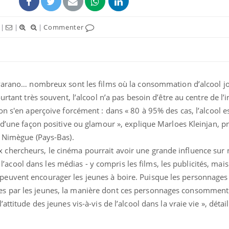
|
|
|
Commenter
 Parano… nombreux sont les films où la consommation d’alcool j
urtant très souvent, l’alcool n’a pas besoin d’être au centre de l’
on s'en aperçoive forcément : dans « 80 à 95% des cas, l’alcool e
 d’une façon positive ou glamour », explique Marloes Kleinjan, p
e Nimègue (Pays-Bas).
hercheurs, le cinéma pourrait avoir une grande influence sur n
à l’acool dans les médias - y compris les films, les publicités, mais
euvent encourager les jeunes à boire. Puisque les personnages 
 par les jeunes, la manière dont ces personnages consomment d
ttitude des jeunes vis-à-vis de l’alcool dans la vraie vie », détail