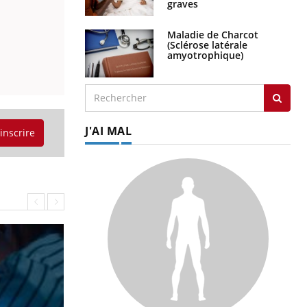
Maladie de Charcot
(Sclérose latérale
amyotrophique)
J'AI MAL
'inscrire