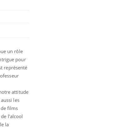
oue un rôle
intrigue pour
st représenté
rofesseur
otre attitude
 aussi les
de films
e l’alcool
le la