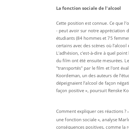
La fonction sociale de l'alcool
Cette position est connue. Ce que l’on
- peut avoir sur notre appréciation 
étudiants (84 hommes et 75 femmes en
certains avec des scènes où l’alcool 
L'adhésion, c'est-à-dire à quel point 
du film ont été ensuite mesurées. Le
Insuline & Charge mentale : et si on
Youtube
"transportés" par le film et l'ont év
Youtube
osait en parler??
Koordeman, un des auteurs de l’étude
En 2026, l'insuline dans le diabète de type 2
dépeignaient l’alcool de façon négat
reste entourée d'idées reçues chez les
façon positive », poursuit Renske 
patients comme parfois chez les soignants.
prendre pour
Ecz
You
pré
Comment expliquer ces réactions ?
une fonction sociale », analyse Marl
llard mental ou
L'ét
tômes de la
ryth
conséquences positives, comme la réd