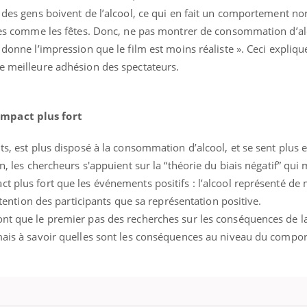
il, activités en plein air… Nos mains
t des gens boivent de l’alcool, ce qui en fait un comportement no
 ...
iales comme les fêtes. Donc, ne pas montrer de consommation d’a
 donne l’impression que le film est moins réaliste ». Ceci expliqu
ne meilleure adhésion des spectateurs.
impact plus fort
nts, est plus disposé à la consommation d’alcool, et se sent plus
in, les chercheurs s'appuient sur la “théorie du biais négatif” qu
t plus fort que les événements positifs : l’alcool représenté de
attention des participants que sa représentation positive.
ont que le premier pas des recherches sur les conséquences de l
rmais à savoir quelles sont les conséquences au niveau du comp