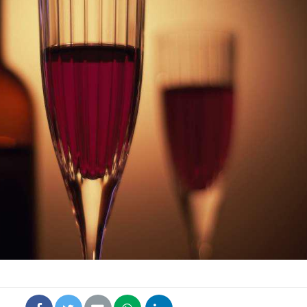
Pourquoi votre ventre
gâche-t-il les premiers
jours de vos vacances ?
Fortes chaleurs :
pourquoi le risque de
noyade grimpe-t-il ?
Le Viagra pourrait-il
freiner la propagation du
cancer ?