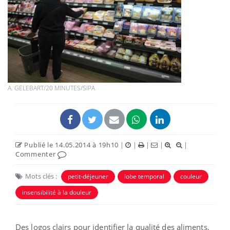
A. GELEBART/20 MINUTES/SIPA
Publié le 14.05.2014 à 19h10
|
|
|
|
|
Commenter
Mots clés :
petit-déjeuner
lobe temporal
couleur
insensibilité à la douleur
Des logos clairs pour identifier la qualité des aliments,