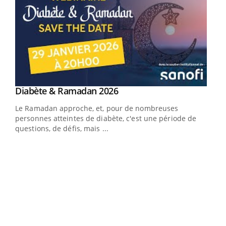
Youtube
Diabète & Ramadan 2026
Youtube
Le Ramadan approche, et, pour de nombreuses
vie !
personnes atteintes de diabète, c'est une période de
…
questions, de défis, mais ...
Un 
You
à l
Un é
mati
numé