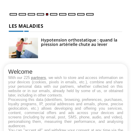
LES MALADIES
Hypotension orthostatique : quand la
pression artérielle chute au lever
Drépanocytose : une déformation des
globules rouges aux conséquences
Welcome
graves
With our 225
partners
, we wish to store and access information on
your devices (cookies, pixels in emails, etc.), combine and share
your personal data with our partners, whether collected on this
website or in our emails, already held by some of us, or obtained
Maladie de Charcot (Sclérose latérale
later, including in other contexts.
amyotrophique)
Processing this data (identifiers, browsing, preferences, purchases,
loyalty programs, IP, postal addresses and emails, phone, precise
geolocation, etc.) allows developing and offering you services,
content, commercial offers and ads across your devices and
screens (including by email, post, SMS, phone, audio, and video),
personalising them, measuring their performance, and analysing
audiences.
You can "accept all" and withdraw your consent at any time via the