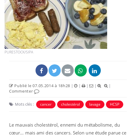
PURESTOCK/SIPA
Publié le 07.05.2014 à 18h28
|
|
|
|
|
Commenter
Mots clés :
cancer
cholestérol
lavage
HCSP
Le mauvais cholestérol, ennemi du métabolisme, du
cœur… mais ami des cancers. Selon une étude parue ce