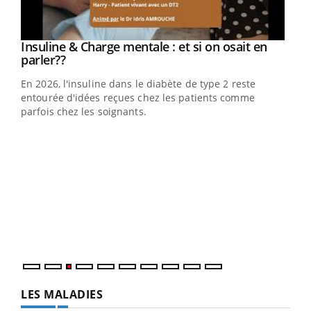
Youtube
Insuline & Charge mentale : et si on osait en
Youtube
Youtube
parler??
En 2026, l'insuline dans le diabète de type 2 reste
entourée d'idées reçues chez les patients comme
parfois chez les soignants.
Ecz
You
pour
L'ét
Vaca
Nos 
LES MALADIES