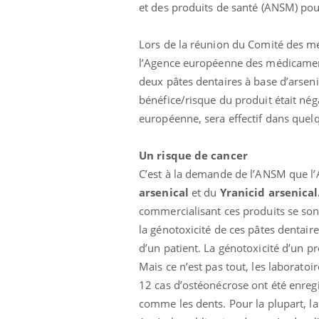
et des produits de santé (ANSM) pou
Lors de la réunion du Comité des m
l’Agence européenne des médicamen
deux pâtes dentaires à base d’arseni
bénéfice/risque du produit était négat
européenne, sera effectif dans quel
Un risque de cancer
C’est à la demande de l’ANSM que l’
arsenical
et du
Yranicid arsenical
e empêche-t-elle
Fortes chaleurs :
commercialisant ces produits se sont
 la nuit ?
pourquoi le risque de
noyade grimpe-t-il ?
la génotoxicité de ces pâtes dentaire
d’un patient. La génotoxicité d’un 
Mais ce n’est pas tout, les laborato
 fin du comprimé
Le Viagra pourrait-il
jours se profile-t-
freiner la propagation du
12 cas d’ostéonécrose ont été enregi
n ?
cancer ?
comme les dents. Pour la plupart, la 