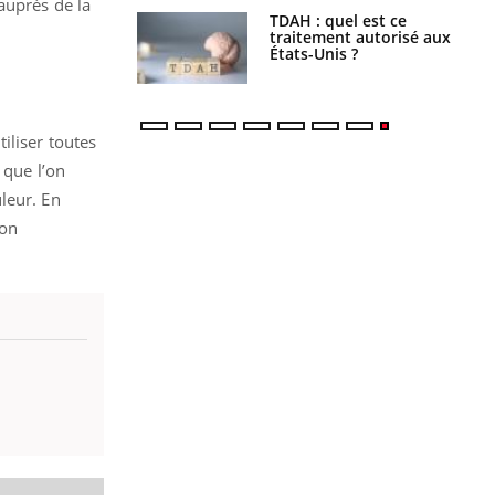
uprès de la
s alimentaires :
TDAH : quel est ce
velle arme contre
traitement autorisé aux
tions sévères
États-Unis ?
iliser toutes
 que l’on
leur. En
ion