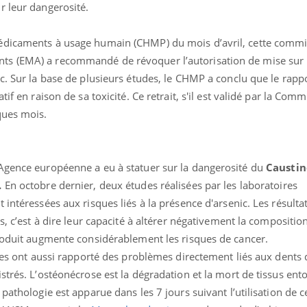
r leur dangerosité.
édicaments à usage humain (CHMP) du mois d’avril, cette commi
ts (EMA) a recommandé de révoquer l’autorisation de mise sur
c. Sur la base de plusieurs études, le CHMP a conclu que le rapp
if en raison de sa toxicité. Ce retrait, s'il est validé par la Com
ques mois.
Agence européenne a eu à statuer sur la dangerosité du
Caustin
.
En octobre dernier, deux études réalisées par les laboratoires
Grossesse et chaleur : ce
Mordue 
 intéressées aux risques liés à la présence d'arsenic. Les résulta
que dit la science
barracud
secouru
s, c’est à dire leur capacité à altérer négativement la compositi
réflexe 
produit augmente considérablement les risques de cancer.
ires ont aussi rapporté des problèmes directement liés aux dents 
Le smartphone nuit-il à
Légionel
l'apprentissage de la
quelle e
strés. L’ostéonécrose est la dégradation et la mort de tissus ento
lecture ?
contami
pathologie est apparue dans les 7 jours suivant l’utilisation de c