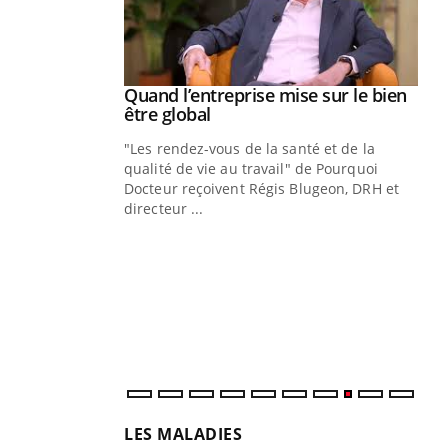
Youtube
 diabète
Quand l’entreprise mise sur le bien
Youtube
Youtube
être global
e, c'est votre
"Les rendez-vous de la santé et de la
naire qui
qualité de vie au travail" de Pourquoi
 ! Dans cet
Docteur reçoivent Régis Blugeon, DRH et
directeur ...
Ec
You
quo
Dan
der
com
et é
LES MALADIES