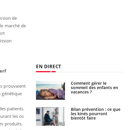
ssion de
 le marché de
ort
mission
EN DIRECT
erf
par un
Comment gérer le
ts prouvaient
a, une petite fille
sommeil des enfants en
e grâce à un
vacances ?
on génétique
essentiel
des patients.
lose en Suisse :
Bilan prévention : ce que
st l’origine de la
les kinés pourront
urant les os
nation ?
bientôt faire
es produits.