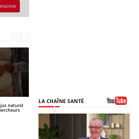
'inscrire
LA CHAÎNE SANTÉ
Comment oublier les écrans en
 jus naturel
vacances ?
Youtube
chercheurs