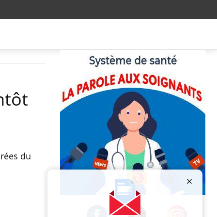
ntôt
irées du
Publicité