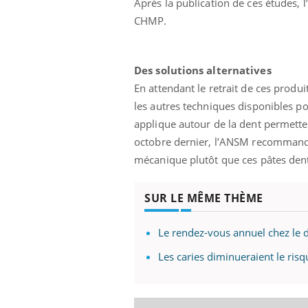
Après la publication de ces études,
 votre ventre
Pourquoi manger moins
CHMP.
l les premiers
de protéines pourrait
 vos vacances ?
finalement être bénéfique
Des solutions alternatives
En attendant le retrait de ces prod
les autres techniques disponibles po
applique autour de la dent permette
octobre dernier, l’ANSM recommandait
mécanique plutôt que ces pâtes dent
SUR LE MÊME THÈME
Le rendez-vous annuel chez le d
Les caries diminueraient le ris