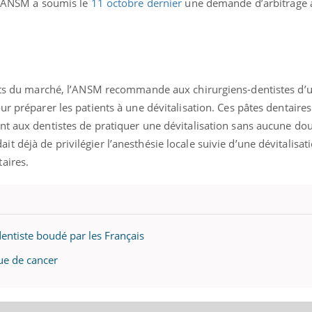
 l’ANSM a soumis le
11 octobre dernier
une demande d’arbitrage a
Mordue par une tique en
Allergie
vacances, elle reste dans
une nou
le coma pendant 42 jours
les réac
uits du marché, l’ANSM recommande aux chirurgiens-dentistes d’ut
ur préparer les patients à une dévitalisation. Ces pâtes dentaires
nt aux dentistes de pratiquer une dévitalisation sans aucune dou
 déjà de privilégier l’anesthésie locale suivie d’une dévitalisat
aires.
entiste boudé par les Français
que de cancer