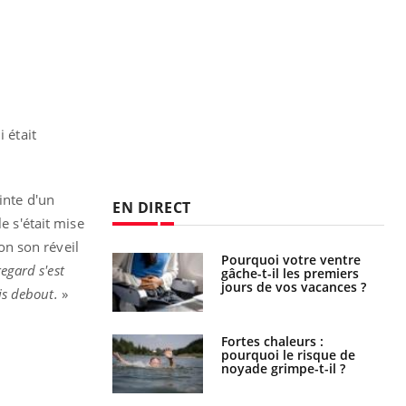
 était
inte d'un
EN DIRECT
e s'était mise
ion son réveil
alovirus : ce qui
Pourquoi votre ventre
egard s'est
ans la prise en
gâche-t-il les premiers
des femmes
jours de vos vacances ?
uis debout.
»
es
e empêche-t-elle
Fortes chaleurs :
r la nuit ?
pourquoi le risque de
noyade grimpe-t-il ?