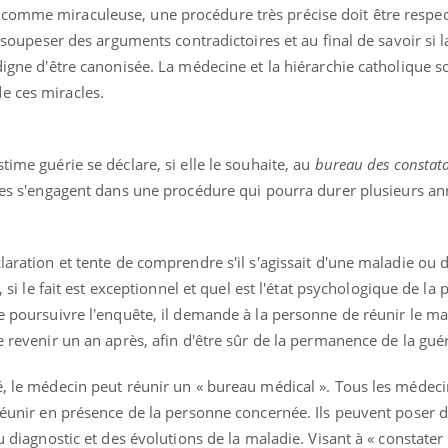
comme miraculeuse, une procédure très précise doit être respec
Les médicaments GLP-1
VIH : la
protègent-ils aussi les os
tous les
et soupeser des arguments contradictoires et au final de savoir si 
?
elle enfi
 digne d'être canonisée. La médecine et la hiérarchie catholique 
e ces miracles.
time guérie se déclare, si elle le souhaite, au
bureau des constata
lles s'engagent dans une procédure qui pourra durer plusieurs an
claration et tente de comprendre s'il s'agissait d'une maladie ou
e, si le fait est exceptionnel et quel est l'état psychologique de la
 de poursuivre l'enquête, il demande à la personne de réunir le
e revenir un an après, afin d'être sûr de la permanence de la gué
é, le médecin peut réunir un « bureau médical ». Tous les médeci
 réunir en présence de la personne concernée. Ils peuvent poser 
du diagnostic et des évolutions de la maladie. Visant à « constater 