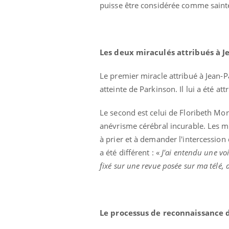
puisse être considérée comme saint
Les deux miraculés attribués à Je
Le premier miracle attribué à Jean-Pa
atteinte de Parkinson. Il lui a été a
Le second est celui de Floribeth Mor
anévrisme cérébral incurable. Les méd
à prier et à demander l'intercession d
Grossesse à risque : ce jus
a été différent : «
J'ai entendu une vo
naturel attire l'attention
des chercheurs
fixé sur une revue posée sur ma télé, 
Comment oublier les
écrans en vacances ?
Le processus de reconnaissance 