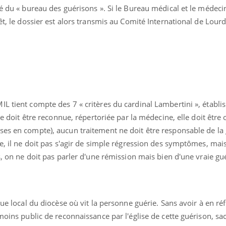
té du « bureau des guérisons ». Si le Bureau médical et le médec
êt, le dossier est alors transmis au Comité International de Lourd
L tient compte des 7 « critères du cardinal Lambertini », établis
lle doit être reconnue, répertoriée par la médecine, elle doit être 
ses en compte), aucun traitement ne doit être responsable de la 
ée, il ne doit pas s'agir de simple régression des symptômes, mai
s, on ne doit pas parler d'une rémission mais bien d'une vraie gu
que local du diocèse où vit la personne guérie. Sans avoir à en ré
 moins public de reconnaissance par l'église de cette guérison, sa