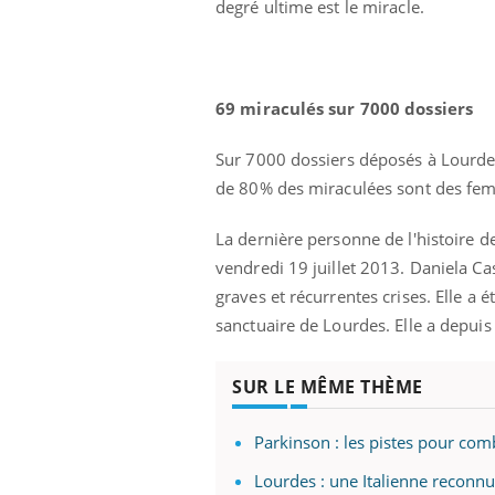
degré ultime est le miracle.
Eczéma Chronique des Mains :
Car
Youtube
You
69 miraculés sur 7000 dossiers
Youtube
expliquer ma maladie
pré
Sur 7000 dossiers déposés à Lourdes,
Il y a des sujets qui sont faciles à aborder...
Fati
d'autres non ! D'un côté, poser des
mêm
de 80% des miraculées sont des f
questions sur la maladie d'un proche c'est
care
montrer ...
...
La dernière personne de l'histoire 
vendredi 19 juillet 2013. Daniela Cas
graves et récurrentes crises. Elle a 
sanctuaire de Lourdes. Elle a depuis 
SUR LE MÊME THÈME
Parkinson : les pistes pour com
Lourdes : une Italienne reconnu