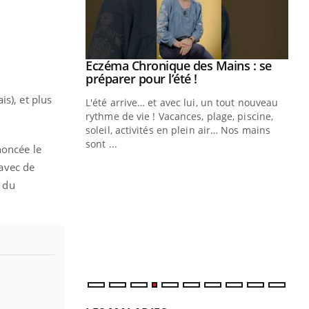
ale : et si on
Eczéma Chronique des Mains : se
Youtube
ube
Youtube
préparer pour l’été !
s), et plus
e diabète de type 2
L'été arrive… et avec lui, un tout nouveau
çues chez les
rythme de vie ! Vacances, plage, piscine,
ez les soignants.
soleil, activités en plein air… Nos mains
sont ...
noncée le
Di
You
 avec de
Le 
s du
nom
dia
défi