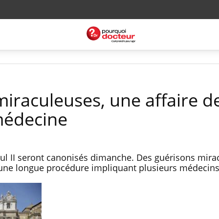
miraculeuses, une affaire d
 médecine
Paul II seront canonisés dimanche. Des guérisons mir
ès une longue procédure impliquant plusieurs médecin