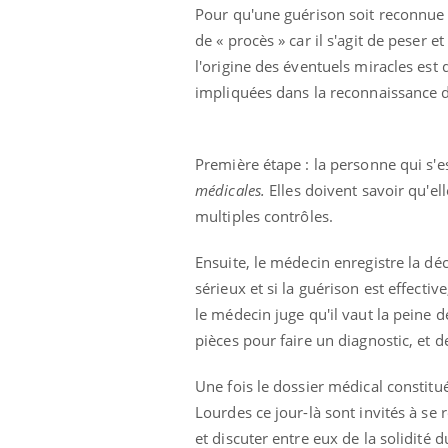
Pour qu'une guérison soit reconnue 
Toujours connectés :
comment le travail
de « procès » car il s'agit de peser 
empiète de plus en plus
sur nos soirées
l'origine des éventuels miracles est
impliquées dans la reconnaissance d
Première étape : la personne qui s'es
médicales.
Elles doivent savoir qu'e
multiples contrôles.
Ensuite, le médecin enregistre la dé
sérieux et si la guérison est effectiv
le médecin juge qu'il vaut la peine
pièces pour faire un diagnostic, et d
Une fois le dossier médical constitu
Lourdes ce jour-là sont invités à se
et discuter entre eux de la solidité 