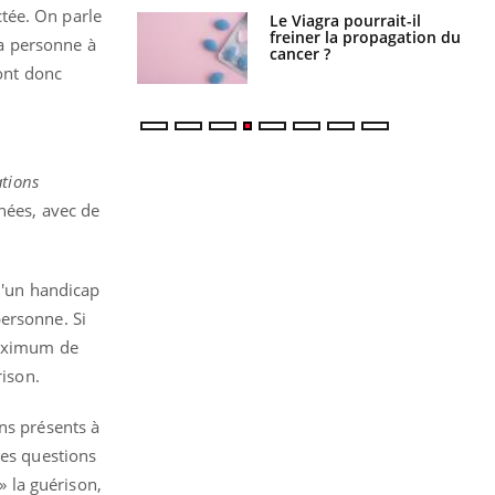
tée. On parle
 fin du comprimé
Le Viagra pourrait-il
 jours se profile-t-
freiner la propagation du
la personne à
n ?
cancer ?
sont donc
tions
nées, avec de
 d'un handicap
 personne. Si
 maximum de
rison.
ns présents à
des questions
» la guérison,