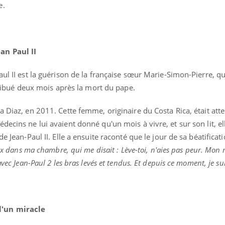
e.
an Paul II
ul II est la guérison de la française sœur Marie-Simon-Pierre, qui
ttribué deux mois après la mort du pape.
a Diaz, en 2011. Cette femme, originaire du Costa Rica, était atte
ecins ne lui avaient donné qu'un mois à vivre, et sur son lit, ell
e Jean-Paul II. Elle a ensuite raconté que le jour de sa béatificat
Cancer colorectal : une
Cytomég
ix dans ma chambre, qui me disait : Lève-toi, n'aies pas peur. Mon r
stratégie simple aurait
change d
changé la donne au Pays
charge 
avec Jean-Paul 2 les bras levés et tendus. Et depuis ce moment, je s
basque
enceint
Chikungunya, dengue,
La siest
West Nile : que se passe-
de dormi
t-il dans le sud de la
d'un miracle
France ?