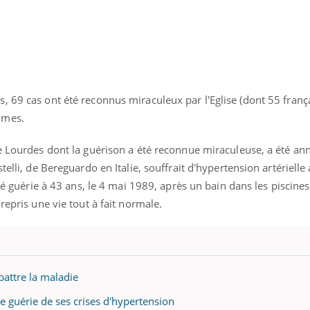
ence en fer : comprendre pour
Insuline & Charge ment
tube
Youtube
Youtube
Yout
venir
osait en parler??
 69 cas ont été reconnus miraculeux par l'Eglise (dont 55 françai
gue, irritabilité, brouillard mental ou
En 2026, l'insuline dans l
e alopécie… Les symptômes de la
reste entourée d'idées re
emmes.
nce en fer sont multiples ce qui la rend
patients comme parfois ch
de Lourdes dont la guérison a été reconnue miraculeuse, a été an
telli, de Bereguardo en Italie, souffrait d'hypertension artérielle
été guérie à 43 ans, le 4 mai 1989, après un bain dans les piscine
repris une vie tout à fait normale.
battre la maladie
e guérie de ses crises d'hypertension