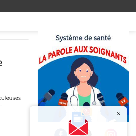
e
aculeuses
s.
Publicité