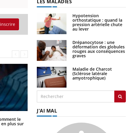
LES MALADIES
Hypotension
orthostatique : quand la
'inscrire
pression artérielle chute
au lever
Drépanocytose : une
déformation des globules
rouges aux conséquences
graves
Maladie de Charcot
(Sclérose latérale
amyotrophique)
J'AI MAL
Cancer colorectal : une stratégie
comment le
simple aurait changé la donne au
 en plus sur
Pays basque