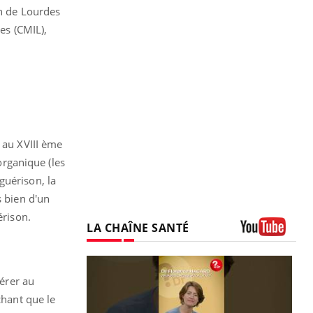
in de Lourdes
es (CMIL),
 au XVIII ème
organique (les
guérison, la
s bien d'un
érison.
LA CHAÎNE SANTÉ
Youtube
férer au
chant que le