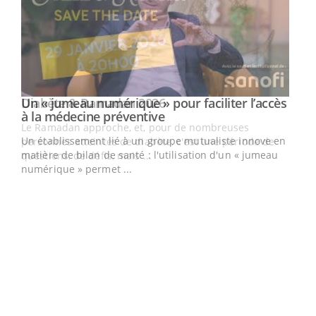
Un « jumeau numérique » pour faciliter l’accès
Youtube
Youtube
à la médecine préventive
Un établissement lié à un groupe mutualiste innove en
e
matière de bilan de santé : l'utilisation d'un « jumeau
numérique » permet ...
COU
You
Coup
vous
épis