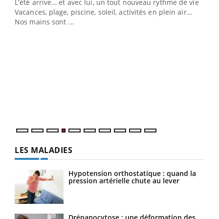
L'été arrive… et avec lui, un tout nouveau rythme de vie !
Vacances, plage, piscine, soleil, activités en plein air…
Nos mains sont ...
Dia
You
Le 
pers
ques
LES MALADIES
Hypotension orthostatique : quand la
pression artérielle chute au lever
Drépanocytose : une déformation des