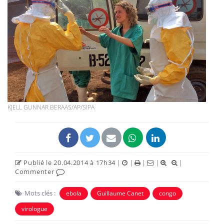
KJELL GUNNAR BERAAS/AP/SIPA
Publié le 20.04.2014 à 17h34
|
|
|
|
|
Commenter
Mots clés :
ebola
Guillaume Canet
congo
virologue