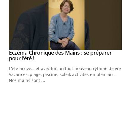
Eczéma Chronique des Mains : se préparer
Youtube
Youtube
pour l’été !
L'été arrive… et avec lui, un tout nouveau rythme de vie !
Vacances, plage, piscine, soleil, activités en plein air…
Nos mains sont ...
Dia
You
Le 
pers
ques