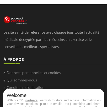
Le site santé de référence avec chaque jour toute l'actualité
médicale decryptée par des médecins en exercice et les
conseils des meilleurs spécialistes.
À PROPOS
Données personnelles et cookies
Qui sommes-nous
Conditions d'utilisation
Plan du site
Welcome
With our 225
partners
, we wish to store and access information on
Mentions Légales
your devices (cookies, pixels in emails, etc.), combine and share