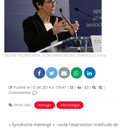
VALÉRIE FOURNEYRON, ALORS MINISTRE DES SPORTS (J.E.E/SIPA)
Publié le 15.04.2014 à 15h41
|
|
|
|
|
Commenter
Mots clés :
ménage
infectiologie
« Syndrome méningé » : voilà l’expression médicale de