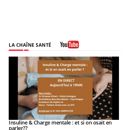
LA CHAÎNE SANTÉ
Youtube
Youtube
Insuline & Charge mentale : et si on osait en
Youtube
Youtube
parler??