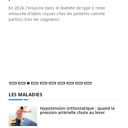
En 2026, l'insuline dans le diabète de type 2 reste
entourée d'idées reçues chez les patients comme
parfois chez les soignants.
Ecz
You
pour
L'ét
Vaca
Nos 
LES MALADIES
Hypotension orthostatique : quand la
pression artérielle chute au lever