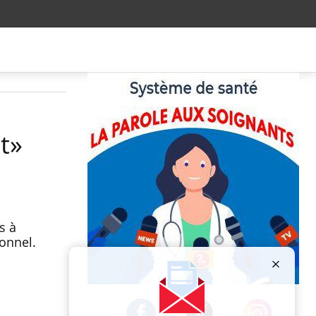
t»
s à
onnel.
Publicité