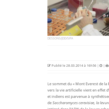
DESSONS/JDD/SIPA
Publié le 28.03.2014 à 16h56
|
|
Le sommet du « Mont Everest de la bi
vers la vie artificielle vient en eff
et indiens est parvenue à synthétis
de
Saccharomyces cerevisiae,
la levu
intégré dans l’ADN de la levure rebap