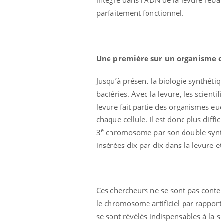
parfaitement fonctionnel.
Une première sur un organisme
Jusqu’à présent la biologie synthéti
bactéries. Avec la levure, les scien
levure fait partie des organismes e
chaque cellule. Il est donc plus dif
e
3
chromosome par son double synthét
Hantavirus : un cas
insérées dix par dix dans la levure 
détecté chez un touriste
en France
Mortalité infantile : un
Ces chercheurs ne se sont pas conte
rapport s’interroge sur
son taux élevé en France
le chromosome artificiel par rapport
se sont révélés indispensables à la s