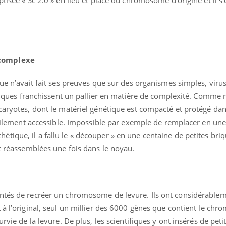
 complexe
que n’avait fait ses preuves que sur des organismes simples, viru
tifiques franchissent un pallier en matière de complexité. Comme 
ucaryotes, dont le matériel génétique est compacté et protégé da
ficilement accessible. Impossible par exemple de remplacer en une 
ique, il a fallu le « découper » en une centaine de petites bri
Comment oublier les
Chikung
et réassemblées une fois dans le noyau.
écrans en vacances ?
West Nil
t-il dan
France ?
Toujours connectés :
Les méd
ntés de recréer un chromosome de levure. Ils ont considérablem
comment le travail
protègen
empiète de plus en plus
?
 à l’original, seul un millier des 6000 gènes que contient le ch
sur nos soirées
urvie de la levure. De plus, les scientifiques y ont insérés de pet