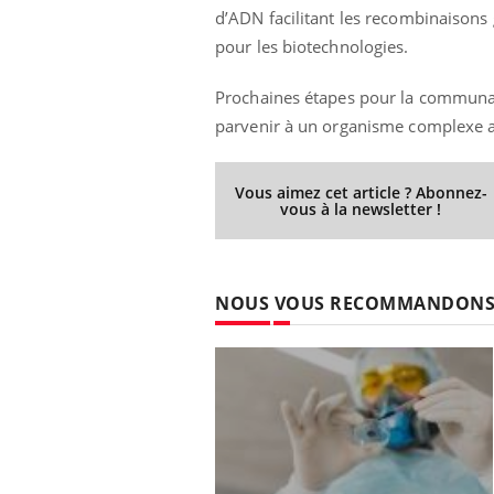
d’ADN facilitant les recombinaisons g
Grossesse à risque : ce jus
naturel attire l'attention
pour les biotechnologies.
des chercheurs
Prochaines étapes pour la communaut
parvenir à un organisme complexe a
Vous aimez cet article ? Abonnez-
vous à la newsletter !
NOUS VOUS RECOMMANDON