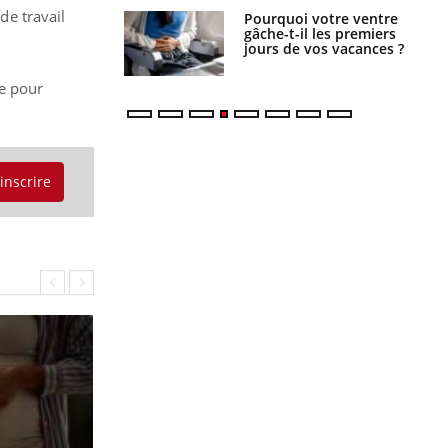
de travail
alovirus : ce qui
Pourquoi votre ventre
ans la prise en
gâche-t-il les premiers
des femmes
jours de vos vacances ?
es
e pour
'inscrire