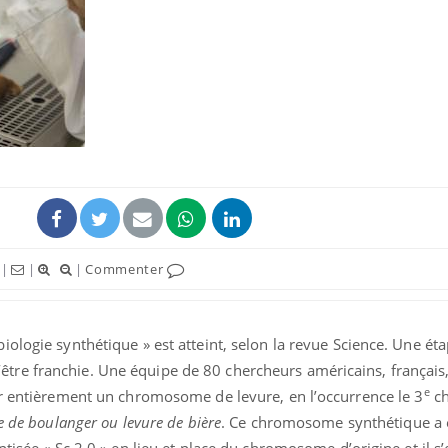
|
|
|
Commenter
ologie synthétique » est atteint, selon la revue Science. Une éta
et d’être franchie. Une équipe de 80 chercheurs américains, françai
e
er entièrement un chromosome de levure, en l’occurrence le 3
c
re de boulanger ou levure de bière
. Ce chromosome synthétique a 
tisée « Sc 2.0 » en lieu et place du chromosome d’origine et il s’