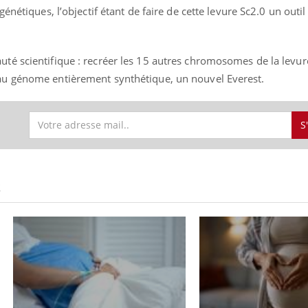
énétiques, l’objectif étant de faire de cette levure Sc2.0 un outil 
Cancer colorectal : une
Cytomég
stratégie simple aurait
change d
changé la donne au Pays
charge 
basque
enceint
é scientifique : recréer les 15 autres chromosomes de la levur
u génome entièrement synthétique, un nouvel Everest.
S
S