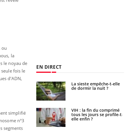
s ou
nous, la
ns le noyau de
EN DIRECT
seule fois le
ques d’ADN,
unya, dengue,
La sieste empêche-t-elle
e : que se passe-
de dormir la nuit ?
s le sud de la
icaments GLP-1
VIH : la fin du comprimé
ent simplifié
t-ils aussi les os
tous les jours se profile-t-
elle enfin ?
romosome n°3
its segments