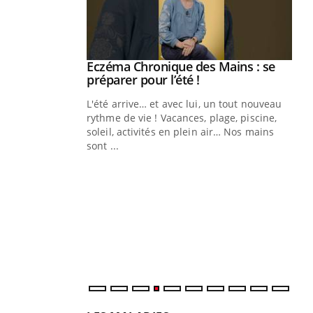
ale : et si on
Eczéma Chronique des Mains : se
Youtube
ube
Youtube
préparer pour l’été !
e diabète de type 2
L'été arrive… et avec lui, un tout nouveau
çues chez les
rythme de vie ! Vacances, plage, piscine,
ez les soignants.
soleil, activités en plein air… Nos mains
sont ...
Di
You
Le 
nom
dia
défi