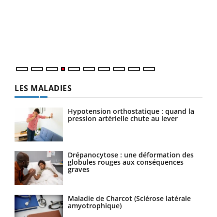
Le 
pers
ques
LES MALADIES
Hypotension orthostatique : quand la
pression artérielle chute au lever
Drépanocytose : une déformation des
globules rouges aux conséquences
graves
Maladie de Charcot (Sclérose latérale
amyotrophique)