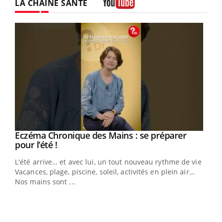
LA CHAÎNE SANTÉ
Youtube
Eczéma Chronique des Mains : se préparer
Youtube
Youtube
pour l’été !
L'été arrive… et avec lui, un tout nouveau rythme de vie !
Vacances, plage, piscine, soleil, activités en plein air…
Nos mains sont ...
Dia
You