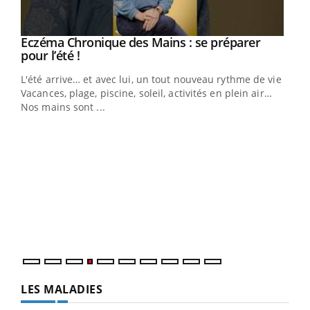
Eczéma Chronique des Mains : se préparer
Youtube
Youtube
pour l’été !
L'été arrive… et avec lui, un tout nouveau rythme de vie !
Vacances, plage, piscine, soleil, activités en plein air…
Nos mains sont ...
Dia
You
Le 
pers
ques
LES MALADIES