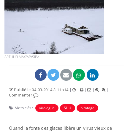
ARTHUR MAX/AP/SIPA
Publié le 04.03.2014 à 11h14
|
|
|
|
|
Commenter
Mots clés :
virologue
SHU
piratage
Quand la fonte des glaces libère un virus vieux de