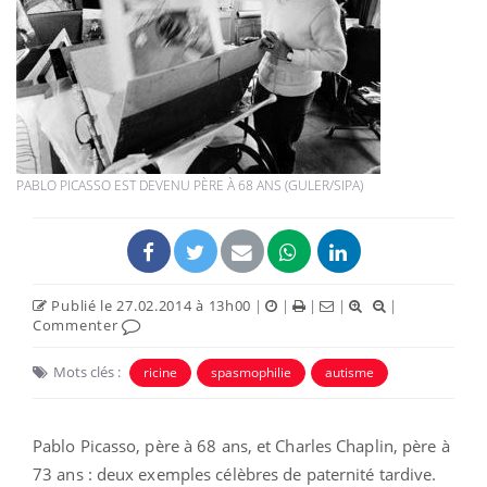
PABLO PICASSO EST DEVENU PÈRE À 68 ANS (GULER/SIPA)
Publié le 27.02.2014 à 13h00
|
|
|
|
|
Commenter
Mots clés :
ricine
spasmophilie
autisme
Pablo Picasso, père à 68 ans, et Charles Chaplin, père à
73 ans : deux exemples célèbres de paternité tardive.