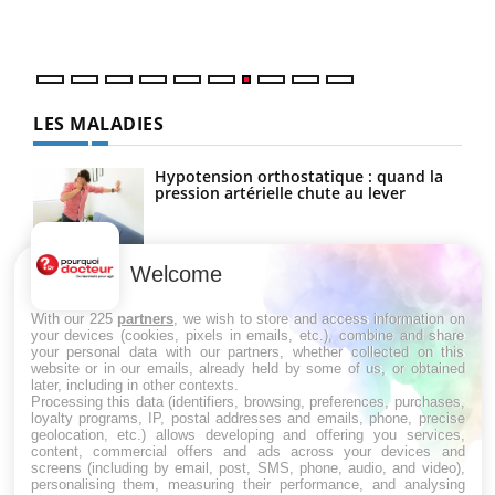
LES MALADIES
Hypotension orthostatique : quand la
pression artérielle chute au lever
Welcome
Drépanocytose : une déformation des
globules rouges aux conséquences
graves
With our 225
partners
, we wish to store and access information on
your devices (cookies, pixels in emails, etc.), combine and share
your personal data with our partners, whether collected on this
website or in our emails, already held by some of us, or obtained
Maladie de Charcot (Sclérose latérale
later, including in other contexts.
amyotrophique)
Processing this data (identifiers, browsing, preferences, purchases,
loyalty programs, IP, postal addresses and emails, phone, precise
geolocation, etc.) allows developing and offering you services,
content, commercial offers and ads across your devices and
screens (including by email, post, SMS, phone, audio, and video),
personalising them, measuring their performance, and analysing