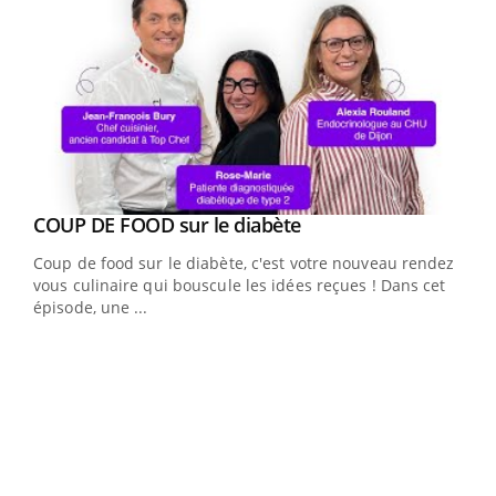
Youtube
cès
COUP DE FOOD sur le diabète
Youtube
Coup de food sur le diabète, c'est votre nouveau rendez-
 en
vous culinaire qui bouscule les idées reçues ! Dans cet
u
épisode, une ...
Qua
You
"Les
trav
DRH 