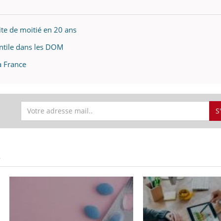
uite de moitié en 20 ans
antile dans les DOM
la France
S
S