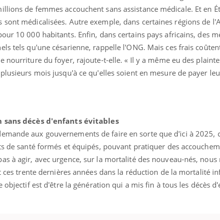
illions de femmes accouchent sans assistance médicale. Et en É
Pourquoi manger moins
Mordue 
de protéines pourrait
vacances
sont médicalisées. Autre exemple, dans certaines régions de l'A
finalement être bénéfique
le coma
our 10 000 habitants. Enfin, dans certains pays africains, des m
ls tels qu'une césarienne, rappelle l'ONG. Mais ces frais coûten
 nourriture du foyer, rajoute-t-elle. « Il y a même eu des plaint
plusieurs mois jusqu'à ce qu'elles soient en mesure de payer le
on sans décès d'enfants évitables
demande aux gouvernements de faire en sorte que d'ici à 2025,
nts de santé formés et équipés, pouvant pratiquer des accouchem
as à agir, avec urgence, sur la mortalité des nouveau-nés, nous
t ces trente dernières années dans la réduction de la mortalité inf
 objectif est d'être la génération qui a mis fin à tous les décès d