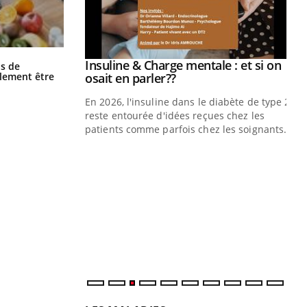
Grossesse et chaleur : ce que dit la
prendre pour
Insuline & Charge mentale : et si on
Youtube
s de
science
Youtube
alement être
osait en parler??
illard mental ou
En 2026, l'insuline dans le diabète de type 2
ptômes de la
reste entourée d'idées reçues chez les
ples ce qui la rend
patients comme parfois chez les soignants.
Ec
You
pré
L'é
ryt
sol
sont