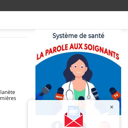
planète
emières
Publicité