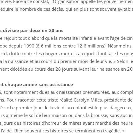
ur vie. Face à ce constat, l'Organisation appelle les gouverneme
éduire le nombre de ces décès, qui en plus sont souvent évitable
s divisée par deux en 20 ans
 réjouit tout d'abord que la mortalité infantile avant l'âge de cin
lobe depuis 1990 (6,6 millions contre 12,6 millions). Néanmoins
e à la lutte contre les dangers mortels auxquels font face les no
: à la naissance et au cours du premier mois de leur vie. » Selon l
ent décédés au cours des 28 jours suivant leur naissance en 20
nt chaque année sans assistance
Fortes chaleurs :
Grossess
pourquoi le risque de
que dit 
NG, sont notamment dues aux naissances prématurées, aux compl
noyade grimpe-t-il ?
ns. Pour raconter cette triste réalité Carolyn Miles, présidente d
 « Le premier jour de la vie d' un enfant est le plus dangereux,
Le Viagra pourrait-il
Le smart
rs à même le sol de leur maison ou dans la brousse, sans aucun
freiner la propagation du
l'appren
cancer ?
lecture 
s jours des histoires d'horreur de mères ayant marché des heure
l'aide. Bien souvent ces histoires se terminent en tragédie. »