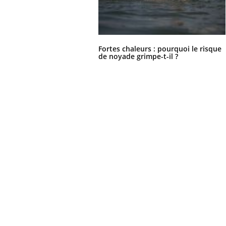
Ecz
You
Fortes chaleurs : pourquoi le risque
de noyade grimpe-t-il ?
exp
Il y
d'au
ques
mont