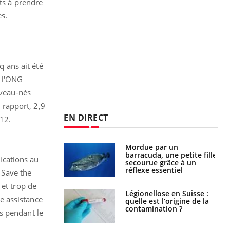
nts à prendre
s.
q ans ait été
, l'ONG
uveau-nés
e rapport, 2,9
EN DIRECT
12.
e et chaleur : ce
Mordue par un
la science
barracuda, une petite fille
ications au
secourue grâce à un
réflexe essentiel
e Save the
 et trop de
phone nuit-il à
Légionellose en Suisse :
e assistance
tissage de la
quelle est l’origine de la
?
contamination ?
s pendant le