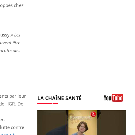
loppés chez
oussy.«
Les
uvent être
protocoles
ents par leur
LA CHAÎNE SANTÉ
de l’IGR. De
Youtube
er.
lutte contre
n
droit à