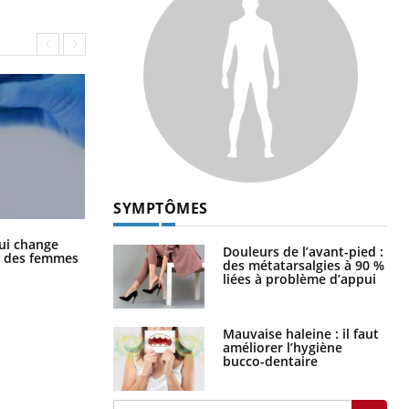
SYMPTÔMES
La sieste empêche-t-elle de dormir
ui change
Douleurs de l’avant-pied :
la nuit ?
ge des femmes
des métatarsalgies à 90 %
liées à problème d’appui
Mauvaise haleine : il faut
améliorer l’hygiène
bucco-dentaire