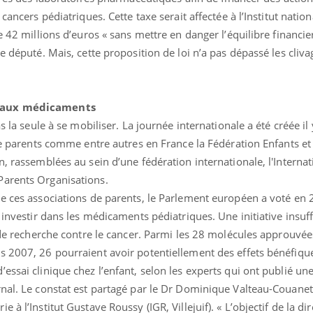
Pourquoi votre ventre
Pourquo
cancers pédiatriques. Cette taxe serait affectée à l’Institut natio
gâche-t-il les premiers
de prot
jours de vos vacances ?
finalem
e 42 millions d’euros « sans mettre en danger l’équilibre financie
e député. Mais, cette proposition de loi n’a pas dépassé les cliva
veaux médicaments
s la seule à se mobiliser. La journée internationale a été créée il 
 de parents comme entre autres en France la Fédération Enfants et
n, rassemblées au sein d’une fédération internationale, l'Internat
Parents Organisations.
de ces associations de parents, le Parlement européen a voté en
à investir dans les médicaments pédiatriques. Une initiative insuf
e de recherche contre le cancer. Parmi les 28 molécules approuvée
s 2007, 26 pourraient avoir potentiellement des effets bénéfique
essai clinique chez l’enfant, selon les experts qui ont publié une
rnal. Le constat est partagé par le Dr Dominique Valteau-Couanet
à l’Institut Gustave Roussy (IGR, Villejuif). « L’objectif de la dir