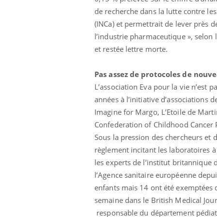
Cytomégalovirus : ce qui
de recherche dans la lutte contre les 
change dans la prise en
charge des femmes
(INCa) et permettrait de lever près d
enceintes
l’industrie pharmaceutique », selon l
et restée lettre morte.
Pas assez de protocoles de nou
L’association Eva pour la vie n’est pa
années à l’initiative d’associations
Imagine for Margo, L’Etoile de Marti
Confederation of Childhood Cancer 
Sous la pression des chercheurs et 
règlement incitant les laboratoires 
les experts de l’institut britanniqu
l’Agence sanitaire européenne depui
enfants mais 14 ont été exemptées d’
semaine dans le British Medical Jou
responsable du département pédiatrie 