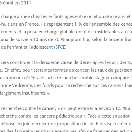
érébral en 2011.
 chaque année chez les enfants âgés entre un et quatorze ans et
-huit ans en France. Ils représentent 1 % de l’ensemble des canc
itements et la prise en charge globale ont été considérables au c
aux de survie à 10 ans de 70 % aujourd’hui, selon la Société fra
de l’enfant et l’adolescent (
SFCE
).
cers constituent la deuxième cause de décès après les accidents, 
 En effet, pour certaines formes de cancer, les taux de guérison
es tumeurs cérébrales. « La recherche semble stagner comparé à
La sieste empêche-t-elle
Fortes c
orinne Védrenne. Les fonds pour la recherche sur ces cancers bie
de dormir la nuit ?
pourquo
largement insuffisants ».
noyade g
 recherche contre le cancer, « on peut estimer à environ 1,5 % à 
VIH : la fin du comprimé
Le Viagr
tous les jours se profile-t-
freiner 
cherche contre les cancers pédiatriques ». Face à cette situation
elle enfin ?
cancer ?
déposé en juin dernier une proposition de loi. Elle vise à créer 
aires des laboratoires pharmaceutiques afin de financer des actio