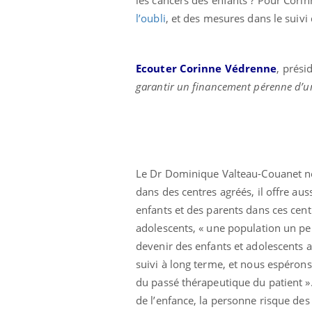
Fati
l’oubli
, et des mesures dans le suivi 
mêm
care
...
Eczéma Chronique des Mains :
Youtube
Ecouter Corinne Védrenne
, prési
Youtube
expliquer ma maladie
garantir un financement pérenne d’u
Il y a des sujets qui sont faciles à aborder...
d'autres non ! D'un côté, poser des
questions sur la maladie d'un proche c'est
montrer ...
Le Dr Dominique Valteau-Couanet ne 
dans des centres agréés, il offre au
enfants et des parents dans ces centr
adolescents, « une population un peu
devenir des enfants et adolescents 
suivi à long terme, et nous espérons
du passé thérapeutique du patient ».
de l’enfance, la personne risque des