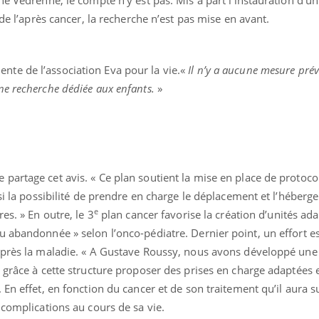
gue, irritabilité, brouillard mental ou
de l’après cancer, la recherche n’est pas mise en avant.
e alopécie… Les symptômes de la
nce en fer sont multiples ce qui la rend
Insuline & Charge ment
Youtube
dente de l’association Eva pour la vie.«
Il n’y a aucune mesure pré
Yout
osait en parler??
ne recherche dédiée aux enfants.
»
En 2026, l'insuline dans l
reste entourée d'idées re
patients comme parfois ch
partage cet avis. « Ce plan soutient la mise en place de protoco
ssi la possibilité de prendre en charge le déplacement et l’héber
e
es. » En outre, le 3
plan cancer favorise la création d’unités ad
 abandonnée » selon l’onco-pédiatre. Dernier point, un effort est
après la maladie. « A Gustave Roussy, nous avons développé une 
 grâce à cette structure proposer des prises en charge adaptées 
 En effet, en fonction du cancer et de son traitement qu’il aura s
 complications au cours de sa vie.