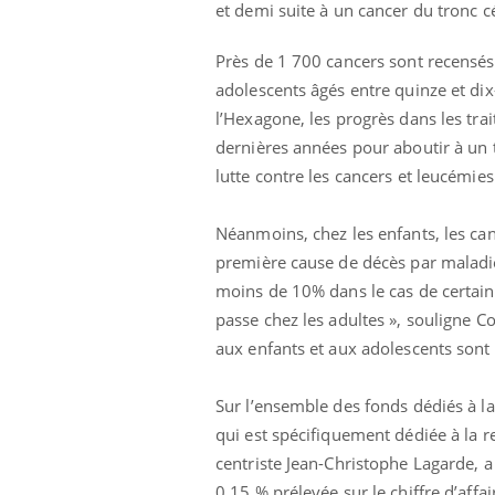
et demi suite à un cancer du tronc c
Près de 1 700 cancers sont recensés
adolescents âgés entre quinze et dix
l’Hexagone, les progrès dans les tra
dernières années pour aboutir à un t
lutte contre les cancers et leucémies 
Néanmoins, chez les enfants, les can
première cause de décès par maladie.
moins de 10% dans le cas de certain
Chikungunya, dengue,
passe chez les adultes », souligne C
West Nile : que se passe-
aux enfants et aux adolescents sont 
t-il dans le sud de la
France ?
Sur l’ensemble des fonds dédiés à la
Les médicaments GLP-1
protègent-ils aussi les os
qui est spécifiquement dédiée à la re
?
centriste Jean-Christophe Lagarde, a 
0,15 % prélevée sur le chiffre d’aff