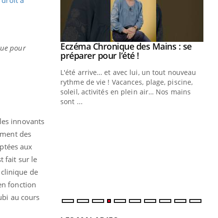
ale : et si on
Eczéma Chronique des Mains : se
Youtube
vue pour
ube
Youtube
préparer pour l’été !
e diabète de type 2
L'été arrive… et avec lui, un tout nouveau
çues chez les
rythme de vie ! Vacances, plage, piscine,
ez les soignants.
soleil, activités en plein air… Nos mains
sont ...
Di
You
les innovants
Le 
gement des
nom
aptées aux
dia
défi
 fait sur le
clinique de
en fonction
ubi au cours