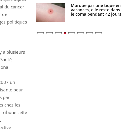
i manger moins
Mordue par une tique en
nal du cancer
éines pourrait
vacances, elle reste dans
ent être bénéfique
le coma pendant 42 jours
r de
ges politiques
y a plusieurs
 Santé,
ional
 2007 un
fisante pour
s par
s chez les
 tribune cette
,
ective