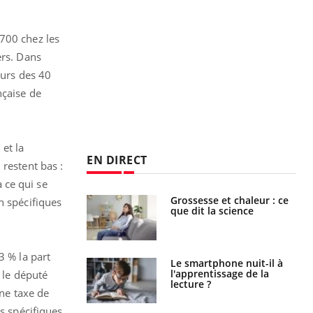
 700 chez les
ers. Dans
ours des 40
nçaise de
et la
EN DIRECT
 restent bas :
 ce qui se
haleurs :
Grossesse et chaleur : ce
n spécifiques
i le risque de
que dit la science
rimpe-t-il ?
3 % la part
a pourrait-il
Le smartphone nuit-il à
la propagation du
l'apprentissage de la
, le député
lecture ?
une taxe de
ns spécifiques