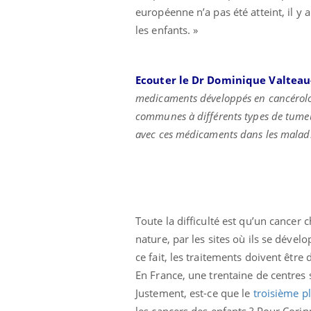
européenne n’a pas été atteint, il 
les enfants. »
Ecouter le Dr Dominique Valteau
medicaments développés en cancérologi
communes à différents types de tumeur
avec ces médicaments dans les malad
Toute la difficulté est qu’un cancer 
nature, par les sites où ils se dévelo
ce fait, les traitements doivent être 
En France, une trentaine de centres s
Car
You
Justement, est-ce que le
troisième p
pré
les cancers des enfants ? Pour Corin