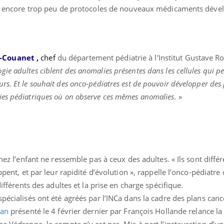
y a encore trop peu de protocoles de nouveaux médicaments déve
-Couanet ,
c
hef
du département pédiatrie à l’Institut Gustave R
e adultes ciblent des anomalies présentes dans les cellules qui pe
s. Et le souhait des onco-pédiatres est de pouvoir développer des 
ies pédiatriques où on observe ces mêmes anomalies.
»
chez l’enfant ne ressemble pas à ceux des adultes. « Ils sont différ
ppent, et par leur rapidité d’évolution », rappelle l’onco-pédiatre 
différents des adultes et la prise en charge spécifique.
pécialisés ont été agréés par l’INCa dans la cadre des plans canc
ence en fer : comprendre pour
tube
lan
présenté le 4 février dernier par François Hollande relance la 
Youtube
venir
ne Védrenne, le compte n’y est pas. Mis à part l’instauration d’u