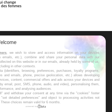
La sieste empêche-t-elle de dormir
ui change
la nuit ?
ge des femmes
elcome
ER
tners
, we wish to store and access information on your devices
in emails, etc.), combine and share your personal data with our
s les semaines les meilleures
ollected on this website or in our emails, already held by some of us,
ncluding in other contexts.
ta (identifiers, browsing, preferences, purchases, loyalty programs,
es and emails, phone, precise geolocation, etc.) allows developing
ervices, content, commercial offers and ads across your devices and
 by email, post, SMS, phone, audio, and video), personalising them,
RE
rformance, and analysing audiences.
l" and withdraw your consent at any time via the "cookies" footer
"set detailed preferences" and object to processing activities not
. These choices remain valid for 6 months.
powered by