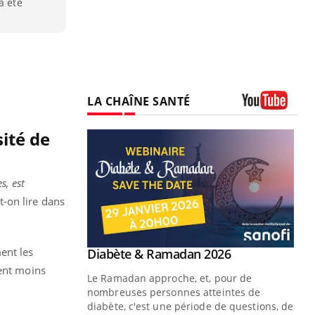
a été
LA CHAÎNE SANTÉ
Youtube
sité de
s, est
t-on lire dans
ent les
Youtube
 Mains : se
Diabète & Ramadan 2026
Youtube
outube
ment moins
Le Ramadan approche, et, pour de
 un tout nouveau
nombreuses personnes atteintes de
plage, piscine,
diabète, c'est une période de questions, de