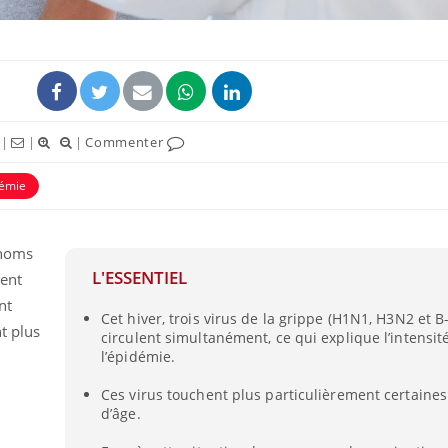
|
|
|
Commenter
émie
 noms
L'ESSENTIEL
lent
nt
Cet hiver, trois virus de la grippe (H1N1, H3N2 et B-
t plus
circulent simultanément, ce qui explique l’intensit
l’épidémie.
Ces virus touchent plus particulièrement certaine
d’âge.