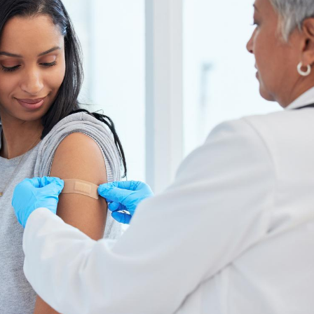
Fortes chaleurs :
Grossess
pourquoi le risque de
que dit 
noyade grimpe-t-il ?
Le Viagra pourrait-il
Le smart
freiner la propagation du
l'appren
cancer ?
lecture 
Pourquoi manger moins
Mordue 
de protéines pourrait
vacances
finalement être bénéfique
le coma