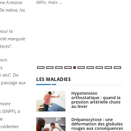
 air… Nos mains
gne Antoine
défis, mais ...
De même, les
Un
You
fac
pr
pour la
Un 
rité marquée
mut
décè
s”.
san
num
eurs
s,
5 ans
”. De
LES MALADIES
s passage aux
Hypotension
orthostatique : quand la
pression artérielle chute
moire
au lever
s (SNPF), à
as
Drépanocytose : une
déformation des globules
récédentes
rouges aux conséquences