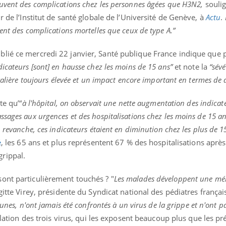
ients comme parfois chez les soignants.
soleil, activités en plein
uvent des complications chez les personnes âgées que H3N2,
souli
sont ...
r de l’Institut de santé globale de l’Université de Genève, à
Actu
.
ent des complications mortelles que ceux de type A.”
ublié ce mercredi 22 janvier, Santé publique France indique que 
dicateurs [sont] en hausse chez les moins de 15 ans”
et note la
“sévé
italière toujours élevée et un impact encore important en termes de 
te qu’“
à l'hôpital, on observait une nette augmentation des indicat
sages aux urgences et des hospitalisations chez les moins de 15 an
 revanche, ces indicateurs étaient en diminution chez les plus de 1
é
, les 65 ans et plus représentent 67 % des hospitalisations aprè
rippal.
ont particulièrement touchés ? "
Les malades développent une mé
itte Virey, présidente du Syndicat national des pédiatres françai
eunes, n'ont jamais été confrontés à un virus de la grippe et n'ont p
culation des trois virus, qui les exposent beaucoup plus que les p