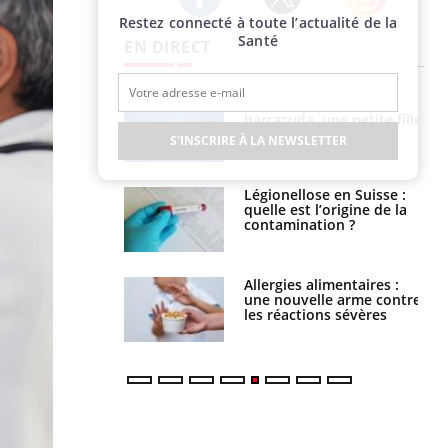
Restez connecté à toute l’actualité de la
Twitter
Facebook
Instagram
Santé
EN DIRECT
e et chaleur : ce
Mordue par un
la science
barracuda, une petite fille
secourue grâce à un
S'INSCRIRE À LA NEWSLETTER
réflexe essentiel
phone nuit-il à
Légionellose en Suisse :
tissage de la
quelle est l’origine de la
?
contamination ?
par une tique en
Allergies alimentaires :
, elle reste dans
une nouvelle arme contre
 pendant 42 jours
les réactions sévères