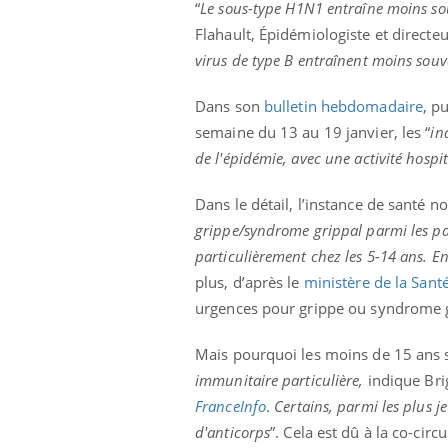
'un proche c'est
carence en fer sont multiples ce qui la rend
pat
“
Le sous-type H1N1 entraîne moins so
...
Flahault, Épidémiologiste et directeu
virus de type B entraînent moins souv
Dans son
bulletin hebdomadaire
, p
semaine du 13 au 19 janvier, les “
in
de l'épidémie, avec une activité hosp
Dans le détail, l’instance de santé no
grippe/syndrome grippal parmi les pas
particulièrement chez les 5-14 ans. En
plus, d’après le
ministère de la Sant
urgences pour grippe ou syndrome g
Mais pourquoi les moins de 15 ans s
immunitaire particulière,
indique Brig
FranceInfo
.
Certains, parmi les plus j
d'anticorps
”. Cela est dû à la co-cir