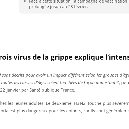
Face à cette situation, la campagne de vaccination 
prolongée jusqu'au 28 février.
rois virus de la grippe explique l’inten
ui sont décrits pour avoir un impact différent selon les groupes d’âge
 toutes les classes d’âges soient touchées de façon importante
”, peu
22 janvier par Santé publique France.
chez les jeunes adultes. Le deuxième, H3N2, touche plus sévèrem
uline & Charge mentale : et si on
Eczéma Chronique des
tube
Youtube
Youtube
Y
it en parler??
préparer pour l’été !
oria est plus dangereux pour les enfants, car ils sont générale
026, l'insuline dans le diabète de type 2
L'été arrive… et avec lui,
e entourée d'idées reçues chez les
rythme de vie ! Vacances, 