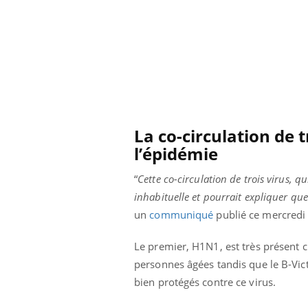
La co-circulation de t
l’épidémie
“
Cette co-circulation de trois virus, q
inhabituelle et pourrait expliquer que
un
communiqué
publié ce mercredi 
Le premier, H1N1, est très présent 
 Mains :
Carence en fer : comprendre pour
Ins
Youtube
You
Youtube
Youtube
prévenir
osa
personnes âgées tandis que le B-Vict
bien protégés contre ce virus.
aciles à aborder...
Fatigue, irritabilité, brouillard mental ou
En 2
poser des
même alopécie… Les symptômes de la
rest