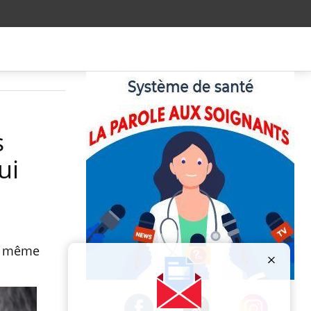
s
ui
en même
Publicité