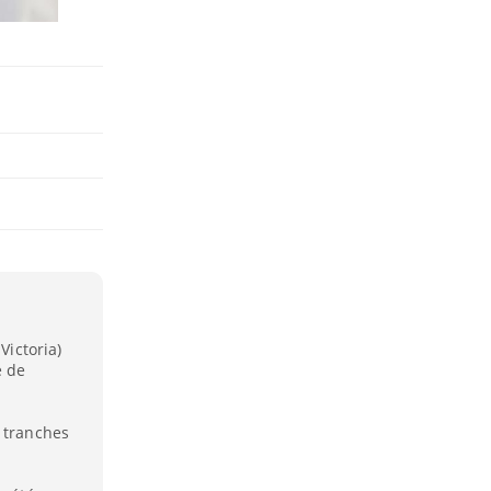
Victoria)
é de
s tranches