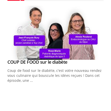
Youtube
Youtube
cès
COUP DE FOOD sur le diabète
Youtube
Coup de food sur le diabète, c'est votre nouveau rendez-
 en
vous culinaire qui bouscule les idées reçues ! Dans cet
u
épisode, une ...
Qua
You