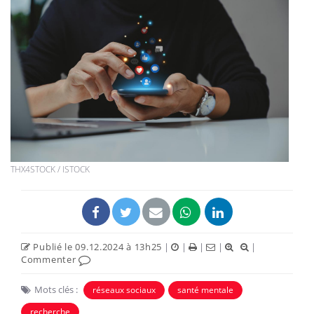
THX4STOCK / ISTOCK
Publié le 09.12.2024 à 13h25
|
|
|
|
|
Commenter
Mots clés :
réseaux sociaux
santé mentale
recherche