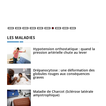
"Les
trav
DRH 
LES MALADIES
Hypotension orthostatique : quand la
pression artérielle chute au lever
Drépanocytose : une déformation des
globules rouges aux conséquences
graves
Maladie de Charcot (Sclérose latérale
amyotrophique)