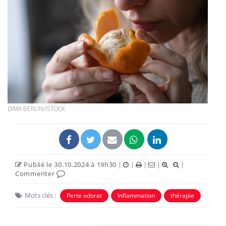
DIMA BERLIN/ISTOCK
Publié le 30.10.2024 à 19h30
|
|
|
|
|
Commenter
Mots clés :
Perte odorat
Inflammation
thérapie