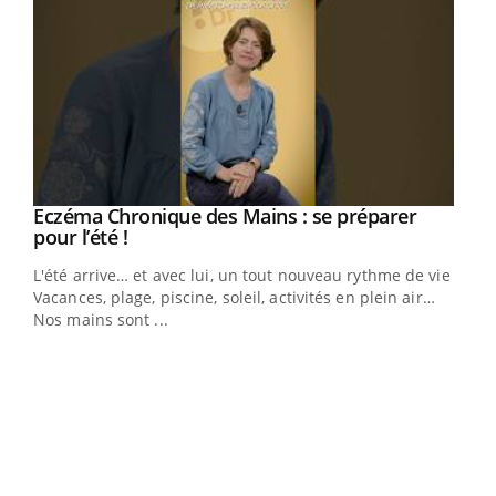
Eczéma Chronique des Mains : se préparer
Youtube
Youtube
pour l’été !
L'été arrive… et avec lui, un tout nouveau rythme de vie !
Vacances, plage, piscine, soleil, activités en plein air…
Nos mains sont ...
Dia
You
Le 
pers
ques