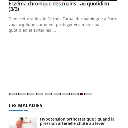
Youtube
al
Eczéma chronique des mains : au quotidien
Youtube
Youtube
(3/3)
au
Dans cette vidéo, le Dr Inès Zaraa, dermatologue à Paris,
,
vous explique comment protéger vos mains au
quotidien et éviter les ...
Ecz
You
(2/3
Une 
une 
une i
LES MALADIES
Hypotension orthostatique : quand la
pression artérielle chute au lever