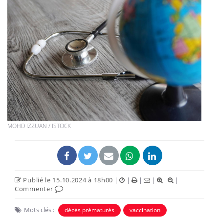
MOHD IZZUAN / ISTOCK
Publié le 15.10.2024 à 18h00
|
|
|
|
|
Commenter
Mots clés :
décès prématurés
vaccination