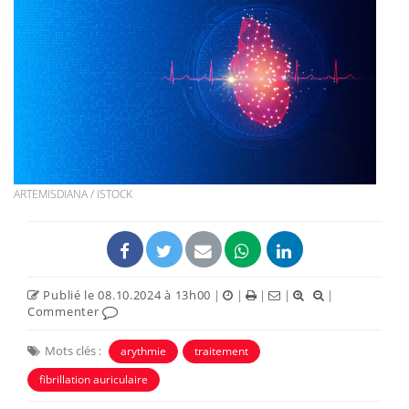
ARTEMISDIANA / ISTOCK
Publié le 08.10.2024 à 13h00
|
|
|
|
|
Commenter
Mots clés :
arythmie
traitement
fibrillation auriculaire