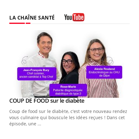
LA CHAÎNE SANTÉ
Youtube
Youtube
cès
COUP DE FOOD sur le diabète
Youtube
Coup de food sur le diabète, c'est votre nouveau rendez-
 en
vous culinaire qui bouscule les idées reçues ! Dans cet
u
épisode, une ...