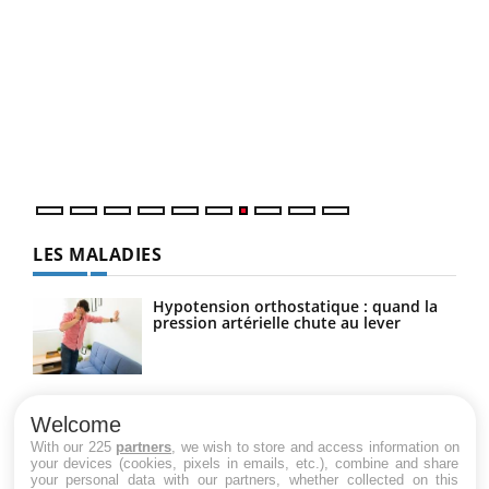
Qua
You
"Les
trav
DRH 
LES MALADIES
Hypotension orthostatique : quand la
pression artérielle chute au lever
Drépanocytose : une déformation des
globules rouges aux conséquences
Welcome
graves
With our 225
partners
, we wish to store and access information on
your devices (cookies, pixels in emails, etc.), combine and share
your personal data with our partners, whether collected on this