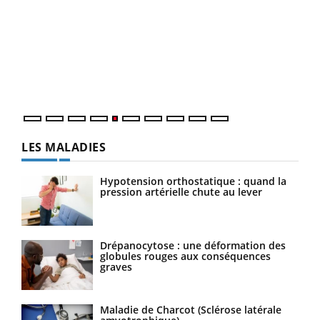
Un 
You
à l
Un é
mati
numé
LES MALADIES
Hypotension orthostatique : quand la
pression artérielle chute au lever
Drépanocytose : une déformation des
globules rouges aux conséquences
graves
Maladie de Charcot (Sclérose latérale