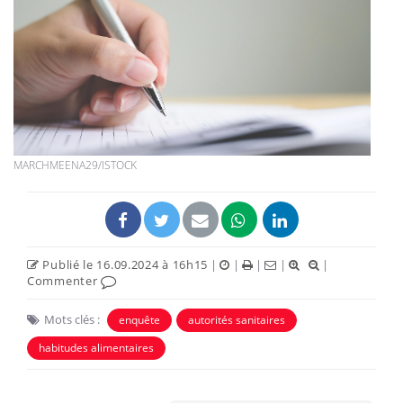
MARCHMEENA29/ISTOCK
Publié le 16.09.2024 à 16h15
|
|
|
|
|
Commenter
Mots clés :
enquête
autorités sanitaires
habitudes alimentaires