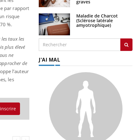
graves
ue par rapport
Maladie de Charcot
 un risque
(Sclérose latérale
 70 %.
amyotrophique)
les taux les
is plus élevé
ous ne
J'AI MAL
rapprocher de
loppe l’auteur
es, les
'inscrire