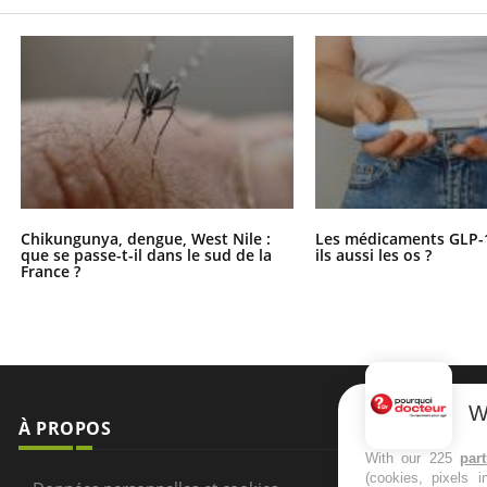
Chikungunya, dengue, West Nile :
Les médicaments GLP-
que se passe-t-il dans le sud de la
ils aussi les os ?
France ?
W
À PROPOS
NEWSLETT
With our 225
par
(cookies, pixels 
Recevez toute