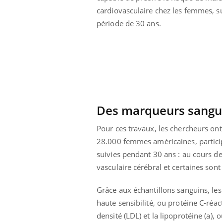
cardiovasculaire chez les femmes, s
période de 30 ans.
Des marqueurs sanguin
Pour ces travaux, les chercheurs ont
28.000 femmes américaines, partici
suivies pendant 30 ans : au cours de
vasculaire cérébral et certaines son
 Mains :
Carence en fer : comprendre pour
Ins
Youtube
You
Youtube
Youtube
prévenir
osa
Grâce aux échantillons sanguins, les
haute sensibilité, ou protéine C-réa
aciles à aborder...
Fatigue, irritabilité, brouillard mental ou
En 2
densité (LDL) et la lipoprotéine (a),
poser des
même alopécie… Les symptômes de la
rest