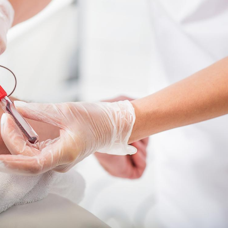
Pourquoi votre ventre
Pourquo
gâche-t-il les premiers
de prot
jours de vos vacances ?
finalem
Fortes chaleurs :
Grossess
pourquoi le risque de
que dit 
noyade grimpe-t-il ?
Le Viagra pourrait-il
Le smart
freiner la propagation du
l'appren
cancer ?
lecture 