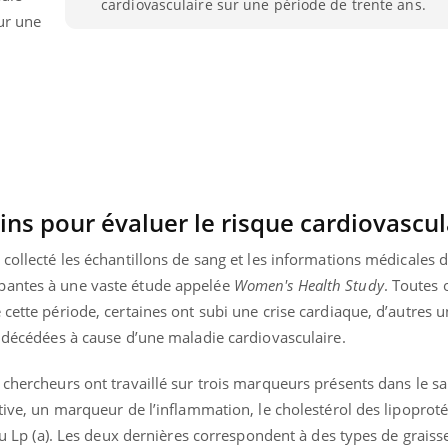
cardiovasculaire sur une période de trente ans.
ur une
s pour évaluer le risque cardiovascul
 collecté les échantillons de sang et les informations médicales 
pantes à une vaste étude appelée
Women's Health Study
. Toutes 
 cette période, certaines ont subi une crise cardiaque, d’autres u
t décédées à cause d’une maladie cardiovasculaire.
uline & Charge mentale : et si on
Eczéma Chronique des
tube
Youtube
Youtube
Y
it en parler??
préparer pour l’été !
 chercheurs ont travaillé sur trois marqueurs présents dans le sa
ctive, un marqueur de l’inflammation, le cholestérol des lipoprot
026, l'insuline dans le diabète de type 2
L'été arrive… et avec lui,
 ou Lp (a). Les deux dernières correspondent à des types de grais
e entourée d'idées reçues chez les
rythme de vie ! Vacances, 