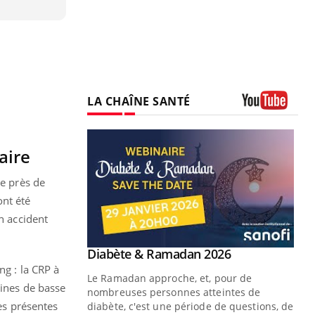
LA CHAÎNE SANTÉ
Youtube
aire
de près de
ont été
n accident
Youtube
 Mains : se
Diabète & Ramadan 2026
Youtube
outube
ng : la CRP à
Le Ramadan approche, et, pour de
éines de basse
 un tout nouveau
nombreuses personnes atteintes de
ses présentes
plage, piscine,
diabète, c'est une période de questions, de