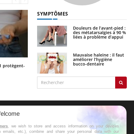
SYMPTÔMES
Douleurs de l’avant-pied :
des métatarsalgies à 90 %
liées à problème d’appui
Mauvaise haleine : il faut
améliorer l’hygiène
bucco-dentaire
Cytomégalovirus : ce qui change
1 protègent-
dans la prise en charge des femmes
enceintes
elcome
ER
tners
, we wish to store and access information on your devices
in emails, etc.), combine and share your personal data with our
s les semaines les meilleures