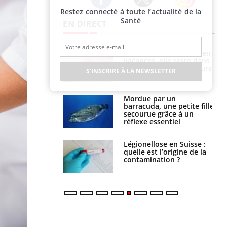
Restez connecté à toute l’actualité de la
Twitter
Facebook
Instagram
Santé
EN DIRECT
i manger moins
Mordue par une tique en
éines pourrait
vacances, elle reste dans
ent être bénéfique
le coma pendant 42 jours
S'INSCRIRE À LA NEWSLETTER
e et chaleur : ce
Mordue par un
la science
barracuda, une petite fille
secourue grâce à un
réflexe essentiel
phone nuit-il à
Légionellose en Suisse :
tissage de la
quelle est l’origine de la
?
contamination ?