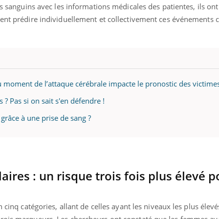
ients comme parfois chez les soignants.
soleil, activités en plein
ts sanguins avec les informations médicales des patientes, ils on
sont ...
ient prédire individuellement et collectivement ces événements c
u moment de l’attaque cérébrale impacte le pronostic des victime
? Pas si on sait s'en défendre !
grâce à une prise de sang ?
ires : un risque trois fois plus élevé p
 cinq catégories, allant de celles ayant les niveaux les plus élevé
rois marqueurs. Les chercheurs ont constaté que les femmes aya