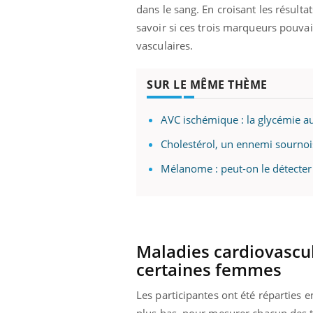
'un proche c'est
carence en fer sont multiples ce qui la rend
pat
dans le sang. En croisant les résulta
...
savoir si ces trois marqueurs pouva
vasculaires.
SUR LE MÊME THÈME
AVC ischémique : la glycémie a
Cholestérol, un ennemi sournois 
Mélanome : peut-on le détecter 
Maladies cardiovascula
certaines femmes
Les participantes ont été réparties en
plus bas, pour mesurer chacun des t