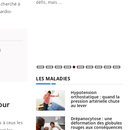
 air… Nos mains
défis, mais ...
t cherché à
ardio-
Un
You
fac
pr
Un 
mut
san
s
num
LES MALADIES
Hypotension
orthostatique : quand la
pression artérielle chute
our
au lever
Drépanocytose : une
s à ceux les
déformation des globules
rouges aux conséquences
nt les