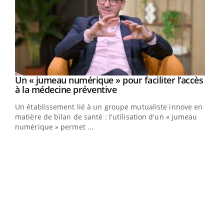
Un « jumeau numérique » pour faciliter l’accès
Youtube
Youtube
à la médecine préventive
Un établissement lié à un groupe mutualiste innove en
e
matière de bilan de santé : l'utilisation d'un « jumeau
numérique » permet ...
COU
You
Coup
vous
épis