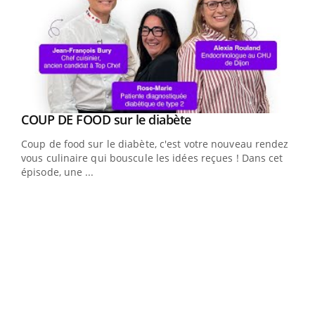
Youtube
cès
COUP DE FOOD sur le diabète
Youtube
Coup de food sur le diabète, c'est votre nouveau rendez-
 en
vous culinaire qui bouscule les idées reçues ! Dans cet
u
épisode, une ...
Qua
You
"Les
trav
DRH 