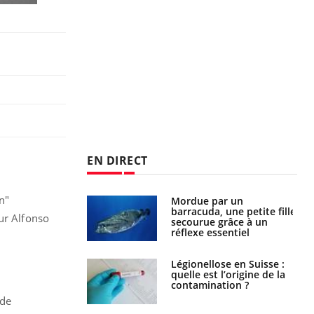
EN DIRECT
n"
Mordue par un
Comment gérer le
barracuda, une petite fille
sommeil des enfants en
ur Alfonso
secourue grâce à un
vacances ?
réflexe essentiel
Légionellose en Suisse :
Bilan prévention : ce que
quelle est l’origine de la
les kinés pourront
contamination ?
bientôt faire
 de