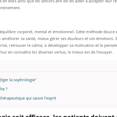
en elles ainsi que les seniors afin de les aider à accepter leur re
sereinement.
 équilibre corporel, mental et émotionnel. Cette méthode douce 
améliorer sa santé, mieux gérer ses douleurs et ses émotions. E
prise, retrouver le calme, à développer sa motivation et la pensée
our en connaître les diverses vertus, le mieux est de l’essayer.
liger la sophrologie"
he ?
thérapeutique qui sauve l'esprit
ie soit efficace, les patients doivent 