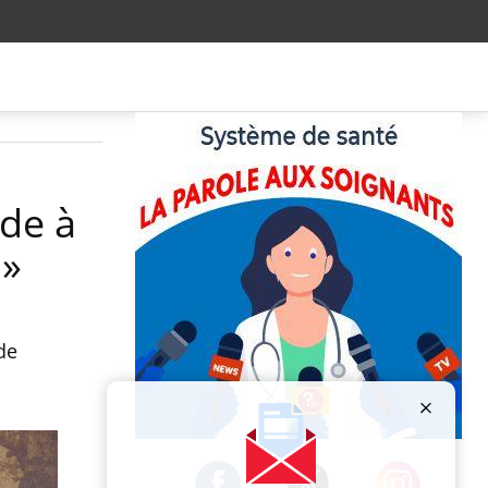
ide à
n»
de
Publicité