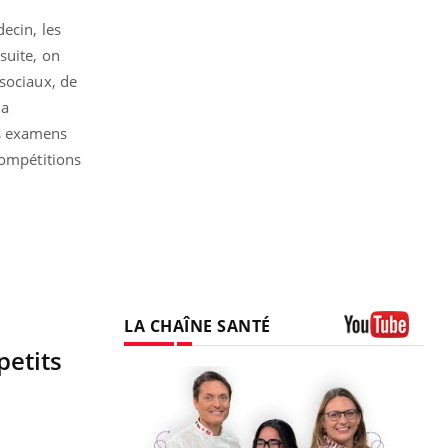
ecin, les
suite, on
sociaux, de
la
es examens
compétitions
LA CHAÎNE SANTÉ
Youtube
petits