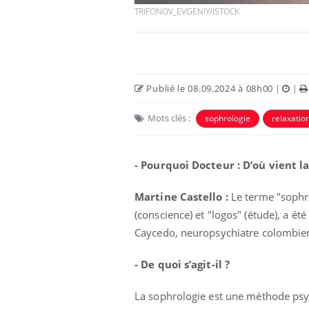
TRIFONOV_EVGENIY/ISTOCK
Publié le 08.09.2024 à 08h00
|
|
Mots clés :
sophrologie
relaxatio
- Pourquoi Docteur : D’où vient l
Martine Castello :
Le terme "sophro
e empêche-t-elle
Fortes chaleurs :
 la nuit ?
pourquoi le risque de
(conscience) et "logos" (étude), a é
noyade grimpe-t-il ?
Caycedo, neuropsychiatre colombie
 fin du comprimé
Le Viagra pourrait-il
- De quoi s’agit-il ?
jours se profile-t-
freiner la propagation du
n ?
cancer ?
La sophrologie est une méthode psy