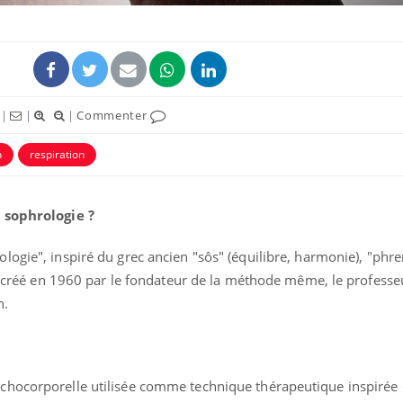
|
|
|
Commenter
n
respiration
a sophrologie ?
logie", inspiré du grec ancien "sôs" (équilibre, harmonie), "phre
Grossesse et chaleur : ce
que dit la science
té créé en 1960 par le fondateur de la méthode même, le professe
n.
Le smartphone nuit-il à
l'apprentissage de la
lecture ?
chocorporelle utilisée comme technique thérapeutique inspirée