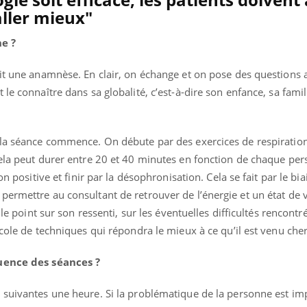
aller mieux"
e ?
ait une anamnèse. En clair, on échange et on pose des questions 
 le connaître dans sa globalité, c’est-à-dire son enfance, sa fam
 la séance commence. On débute par des exercices de respiratio
Cela peut durer entre 20 et 40 minutes en fonction de chaque pe
on positive et finir par la désophronisation. Cela se fait par le bia
ermettre au consultant de retrouver de l’énergie et un état de v
 le point sur son ressenti, sur les éventuelles difficultés rencont
ocole de techniques qui répondra le mieux à ce qu’il est venu che
quence des séances ?
suivantes une heure. Si la problématique de la personne est imp