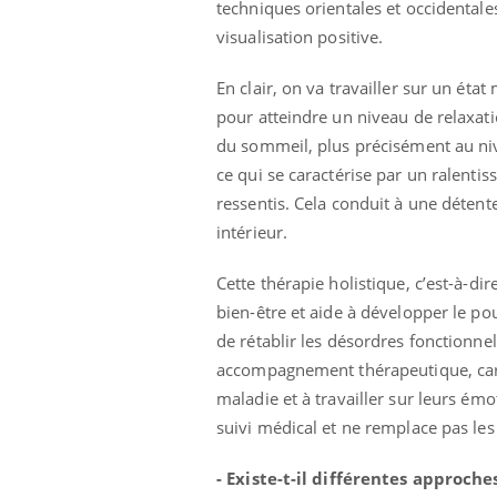
techniques orientales et occidentale
 votre ventre
Pourquoi manger moins
visualisation positive.
l les premiers
de protéines pourrait
 vos vacances ?
finalement être bénéfique
En clair, on va travailler sur un ét
pour atteindre un niveau de relaxati
du sommeil, plus précisément au niv
ce qui se caractérise par un ralenti
ressentis. Cela conduit à une déten
intérieur.
Cette thérapie holistique, c’est-à-dir
bien-être et aide à développer le po
de rétablir les désordres fonctionnels
accompagnement thérapeutique, car l
maladie et à travailler sur leurs ém
suivi médical et ne remplace pas l
- Existe-t-il différentes approche