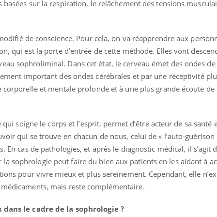
s basées sur la respiration, le relâchement des tensions musculai
Mordue par une tique en
vacances, elle reste dans
le coma pendant 42 jours
at modifié de conscience. Pour cela, on va réapprendre aux person
on, qui est la porte d’entrée de cette méthode. Elles vont desce
eau sophroliminal. Dans cet état, le cerveau émet des ondes de 
ssement important des ondes cérébrales et par une réceptivité pl
te corporelle et mentale profonde et à une plus grande écoute d
e qui soigne le corps et l’esprit, permet d’être acteur de sa santé 
uvoir qui se trouve en chacun de nous, celui de « l’auto-guérison
. En cas de pathologies, et après le diagnostic médical, il s’agit 
a sophrologie peut faire du bien aux patients en les aidant à ac
otions pour vivre mieux et plus sereinement. Cependant, elle n’ex
es médicaments, mais reste complémentaire.
s dans le cadre de la sophrologie ?