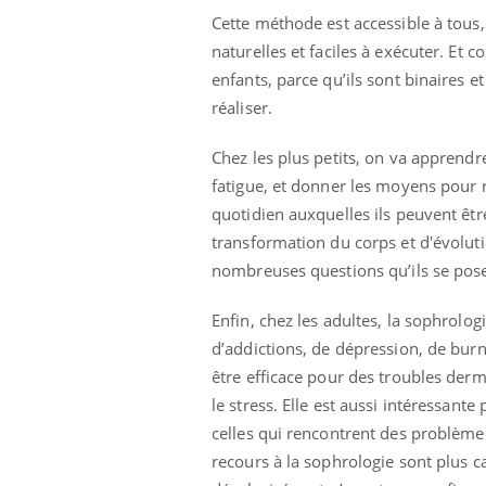
Cette méthode est accessible à tous,
naturelles et faciles à exécuter. Et 
enfants, parce qu’ils sont binaires e
Youtube
 Mains : se
Diabète & Ramadan 2026
Un 
Youtube
You
réaliser.
outube
fac
Le Ramadan approche, et, pour de
pré
Chez les plus petits, on va apprendre
un tout nouveau
nombreuses personnes atteintes de
Un 
lage, piscine,
diabète, c'est une période de questions, de
fatigue, et donner les moyens pour r
mut
air… Nos mains
défis, mais ...
quotidien auxquelles ils peuvent êtr
sant
transformation du corps et d'évolu
num
nombreuses questions qu’ils se pose
Enfin, chez les adultes, la sophrolo
d’addictions, de dépression, de bu
être efficace pour des troubles derma
le stress. Elle est aussi intéressan
celles qui rencontrent des problèmes
recours à la sophrologie sont plus c