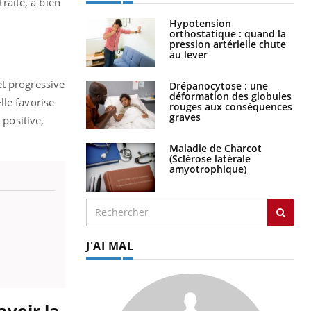
traite, à bien
Hypotension
orthostatique : quand la
pression artérielle chute
au lever
et progressive
Drépanocytose : une
déformation des globules
lle favorise
rouges aux conséquences
graves
 positive,
Maladie de Charcot
(Sclérose latérale
amyotrophique)
J'AI MAL
avoir la