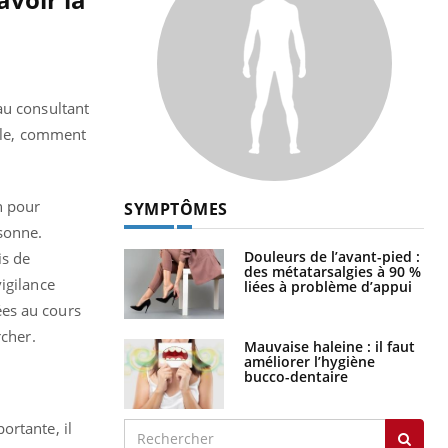
au consultant
ille, comment
n pour
SYMPTÔMES
rsonne.
Douleurs de l’avant-pied :
is de
des métatarsalgies à 90 %
igilance
liées à problème d’appui
rées au cours
rcher.
Mauvaise haleine : il faut
améliorer l’hygiène
bucco-dentaire
ortante, il