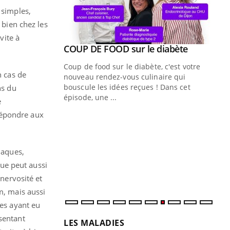
 simples,
 bien chez les
vite à
Youtube
COUP DE FOOD sur le diabète
Quand l’entreprise mise sur le bien
Youtube
Youtube
Youtube
être global
Coup de food sur le diabète, c'est votre
n cas de
"Les rendez-vous de la santé et de la
nouveau rendez-vous culinaire qui
qualité de vie au travail" de Pourquoi
bouscule les idées reçues ! Dans cet
ns du
Docteur reçoivent Régis Blugeon, DRH et
épisode, une ...
e
directeur ...
répondre aux
Ec
You
quo
Dan
iaques,
der
com
ue peut aussi
et é
 nervosité et
m, mais aussi
tes ayant eu
sentant
LES MALADIES