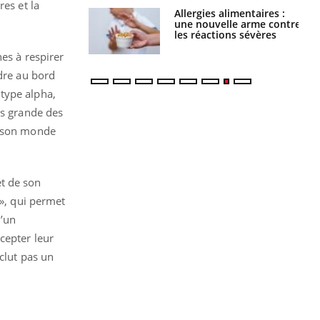
res et la
Allergies alimentaires :
TDAH : quel est ce
une nouvelle arme contre
traitement autorisé aux
les réactions sévères
États-Unis ?
nes à respirer
ndre au bord
type alpha,
us grande des
e son monde
et de son
 », qui permet
d’un
cepter leur
clut pas un