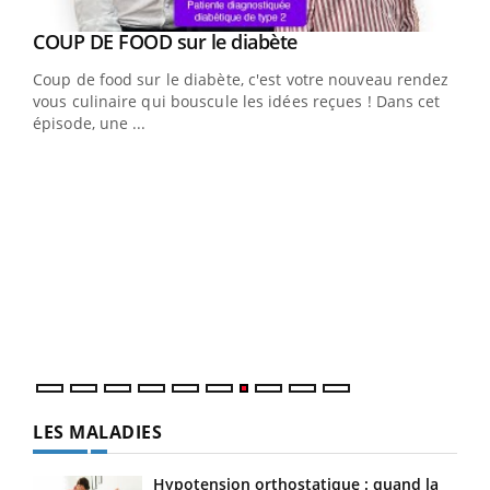
Youtube
cès
COUP DE FOOD sur le diabète
Youtube
Coup de food sur le diabète, c'est votre nouveau rendez-
 en
vous culinaire qui bouscule les idées reçues ! Dans cet
u
épisode, une ...
Qua
You
"Les
trav
DRH 
LES MALADIES
Hypotension orthostatique : quand la