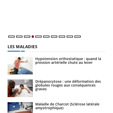
Le 
pers
ques
LES MALADIES
Hypotension orthostatique : quand la
pression artérielle chute au lever
Drépanocytose : une déformation des
globules rouges aux conséquences
graves
Maladie de Charcot (Sclérose latérale
amyotrophique)