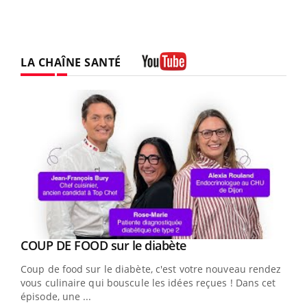
LA CHAÎNE SANTÉ
Youtube
Youtube
cès
COUP DE FOOD sur le diabète
Youtube
Coup de food sur le diabète, c'est votre nouveau rendez-
 en
vous culinaire qui bouscule les idées reçues ! Dans cet
u
épisode, une ...