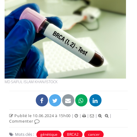
MD SAIFUL ISLAM KHAN/ISTOCK
Publié le 10.06.2024 à 15h00
|
|
|
|
|
Commenter
Mots clés :
génétique
BRCA2
cancer