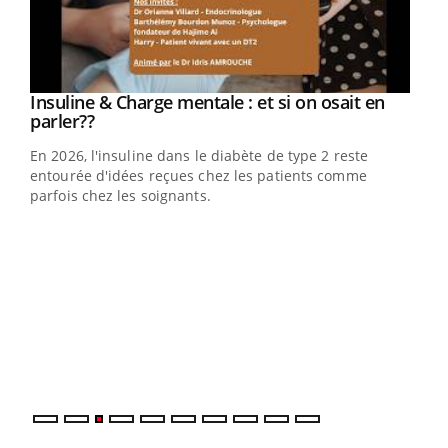
Youtube
Insuline & Charge mentale : et si on osait en
Youtube
Youtube
parler??
En 2026, l'insuline dans le diabète de type 2 reste
entourée d'idées reçues chez les patients comme
parfois chez les soignants.
Ecz
You
pour
L'ét
Vaca
Nos 