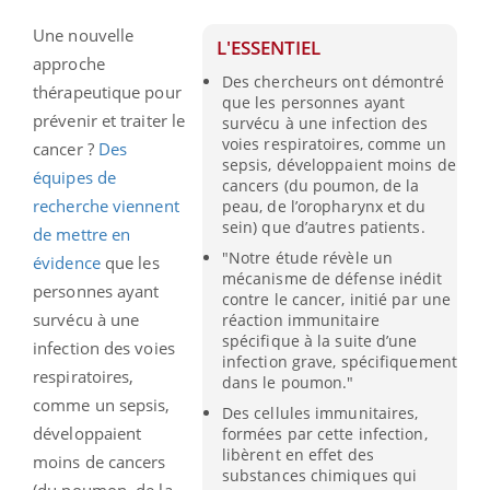
Une nouvelle
L'ESSENTIEL
approche
Des chercheurs ont démontré
thérapeutique pour
que les personnes ayant
prévenir et traiter le
survécu à une infection des
voies respiratoires, comme un
cancer ?
Des
sepsis, développaient moins de
équipes de
cancers (du poumon, de la
recherche viennent
peau, de l’oropharynx et du
sein) que d’autres patients.
de mettre en
"Notre étude révèle un
évidence
que les
mécanisme de défense inédit
personnes ayant
contre le cancer, initié par une
survécu à une
réaction immunitaire
spécifique à la suite d’une
infection des voies
infection grave, spécifiquement
respiratoires,
dans le poumon."
comme un sepsis,
Des cellules immunitaires,
développaient
formées par cette infection,
libèrent en effet des
moins de cancers
substances chimiques qui
(du poumon, de la