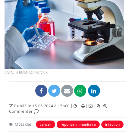
CATALIN RUSNAC / ISTOCK
Publié le 15.05.2024 à 17h00
|
|
|
|
|
Commenter
Mots clés :
cancer
réponse immunitaire
infection