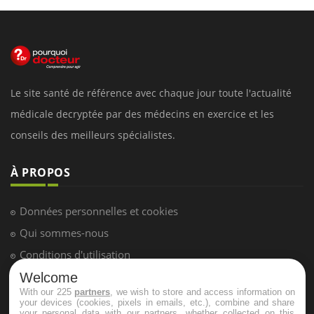
Le site santé de référence avec chaque jour toute l'actualité
médicale decryptée par des médecins en exercice et les
conseils des meilleurs spécialistes.
À PROPOS
Données personnelles et cookies
Qui sommes-nous
Conditions d'utilisation
Plan du site
Welcome
With our 225
partners
, we wish to store and access information on
Mentions Légales
your devices (cookies, pixels in emails, etc.), combine and share
your personal data with our partners, whether collected on this