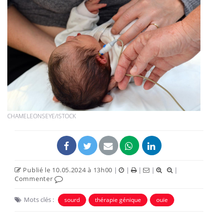
CHAMELEONSEYE/ISTOCK
Publié le 10.05.2024 à 13h00
|
|
|
|
|
Commenter
Mots clés :
sourd
thérapie génique
ouïe