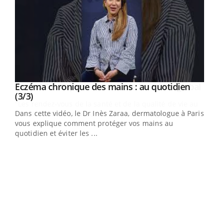
Youtube
al
Eczéma chronique des mains : au quotidien
Youtube
Youtube
(3/3)
au
Dans cette vidéo, le Dr Inès Zaraa, dermatologue à Paris,
,
vous explique comment protéger vos mains au
quotidien et éviter les ...
Ecz
You
(2/3
Une 
une 
une i