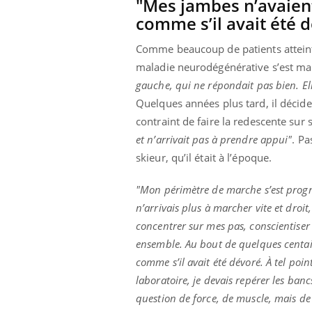
"Mes jambes n’avaient
mut
air… Nos mains
défis, mais ...
sant
comme s’il avait été 
num
Comme beaucoup de patients attein
maladie neurodégénérative s’est man
gauche, qui ne répondait pas bien. Elle 
Quelques années plus tard, il décide
contraint de faire la redescente sur
et n’arrivait pas à prendre appui"
. P
skieur, qu’il était à l’époque.
"Mon périmètre de marche s’est progres
n’arrivais plus à marcher vite et dro
concentrer sur mes pas, conscientiser 
ensemble. Au bout de quelques centain
comme s’il avait été dévoré. À tel poi
laboratoire, je devais repérer les ban
question de force, de muscle, mais de 'j