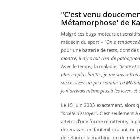
"C’est venu doucemen
Métamorphose' de Ka
Malgré ces bugs moteurs et sensitif
médecin du sport –
"On a tendance à 
pour une batterie de tests, dont des
montré, il n’y avait rien de pathognomo
Avec le temps, la maladie,
"lente et 
plus en plus limités, je me suis ret
successives, un peu comme 'La Métam
je n’arrivais même plus à les lever, e
Le 15 juin 2003 exactement, alors q
"arrêté d’essayer".
C’est seulement à c
atteint d’une forme rémittente, la pl
dorénavant en fauteuil roulant, un 
de relancer la machine, ou du moins 