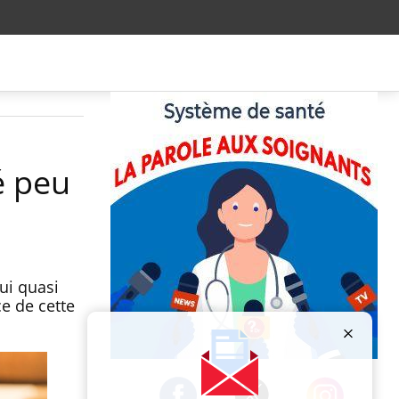
é peu
ui quasi
e de cette
Publicité