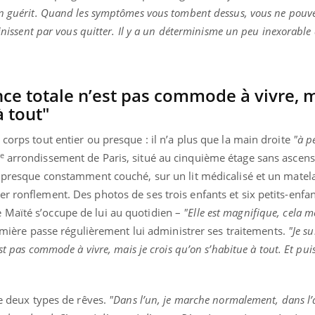
on guérit. Quand les symptômes vous tombent dessus, vous ne pouvez
finissent par vous quitter. Il y a un déterminisme un peu inexorable 
ce totale n’est pas commode à vivre, m
à tout"
corps tout entier ou presque : il n’a plus que la main droite
"à p
e
arrondissement de Paris, situé au cinquième étage sans ascens
t presque constamment couché, sur un lit médicalisé et un matela
r ronflement. Des photos de ses trois enfants et six petits-enfa
 Maïté s’occupe de lui au quotidien –
"Elle est magnifique, cela m
rmière passe régulièrement lui administrer ses traitements.
"Je su
st pas commode à vivre, mais je crois qu’on s’habitue à tout. Et puis,
ue deux types de rêves.
"Dans l’un, je marche normalement, dans l’a