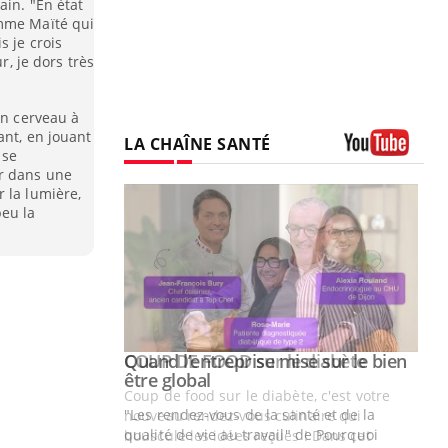
ain. "En état
emme Maïté qui
s je crois
r, je dors très
on cerveau à
ant, en jouant
LA CHAÎNE SANTÉ
 se
Youtube
r dans une
 la lumière,
peu la
Youtube
 diabète
Quand l’entreprise mise sur le bien
Youtube
Youtube
être global
e, c'est votre
"Les rendez-vous de la santé et de la
naire qui
qualité de vie au travail" de Pourquoi
 ! Dans cet