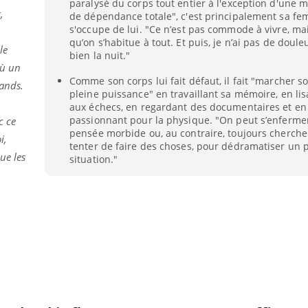
paralysé du corps tout entier à l'exception d'une m
,
de dépendance totale", c'est principalement sa f
s'occupe de lui. "Ce n’est pas commode à vivre, mai
qu’on s’habitue à tout. Et puis, je n’ai pas de douleu
le
bien la nuit."
où un
Comme son corps lui fait défaut, il fait "marcher s
mands.
pleine puissance" en travaillant sa mémoire, en lis
aux échecs, en regardant des documentaires et en
passionnant pour la physique. "On peut s’enferme
c ce
pensée morbide ou, au contraire, toujours chercher
i,
tenter de faire des choses, pour dédramatiser un 
ue les
situation."
« jumeau numérique » pour
COUP DE FOOD sur le
tube
Youtube
iliter l’accès à la médecine
Youtube
Coup de food sur le diabèt
ventive
nouveau rendez-vous culi
établissement lié à un groupe
bouscule les idées reçues