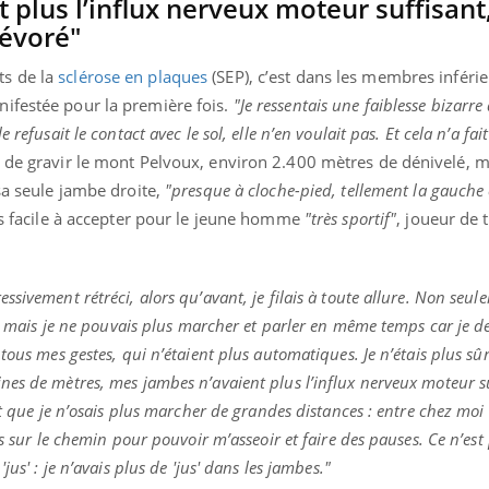
 plus l’influx nerveux moteur suffisant
ualiste innove en matière de bilan de
épisode, une ...
é : l'utilisation d'un « jumeau
dévoré"
érique » permet ...
ts de la
sclérose en plaques
(SEP), c’est dans les membres inférie
ifestée pour la première fois.
"Je ressentais une faiblesse bizarr
refusait le contact avec le sol, elle n’en voulait pas. Et cela n’a fai
 de gravir le mont Pelvoux, environ 2.400 mètres de dénivelé, ma
 sa seule jambe droite,
"presque à cloche-pied, tellement la gauche 
as facile à accepter pour le jeune homme
"très sportif"
, joueur de 
sivement rétréci, alors qu’avant, je filais à toute allure. Non seul
it, mais je ne pouvais plus marcher et parler en même temps car je d
tous mes gestes, qui n’étaient plus automatiques. Je n’étais plus s
es de mètres, mes jambes n’avaient plus l’influx nerveux moteur su
nt que je n’osais plus marcher de grandes distances : entre chez moi 
cs sur le chemin pour pouvoir m’asseoir et faire des pauses. Ce n’est
us' : je n’avais plus de 'jus' dans les jambes."