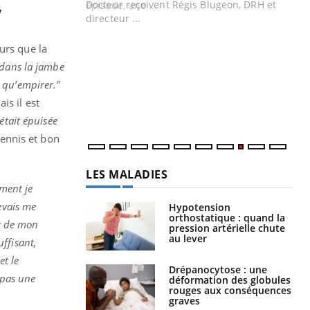
,
Docteur reçoivent Régis Blugeon, DRH et
directeur ...
Ec
You
quo
urs que la
e dans la jambe
Dan
der
t qu’empirer."
com
is il est
et é
était épuisée
tennis et bon
LES MALADIES
ement je
evais me
Hypotension
orthostatique : quand la
ûr de mon
pression artérielle chute
au lever
ffisant,
et le
Drépanocytose : une
 pas une
déformation des globules
rouges aux conséquences
graves