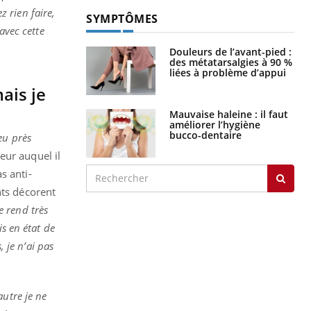
 rien faire,
SYMPTÔMES
avec cette
Douleurs de l’avant-pied :
des métatarsalgies à 90 %
liées à problème d’appui
ais je
Mauvaise haleine : il faut
améliorer l’hygiène
bucco-dentaire
eu près
eur auquel il
s anti-
nts décorent
e rend très
is en état de
 je n’ai pas
utre je ne