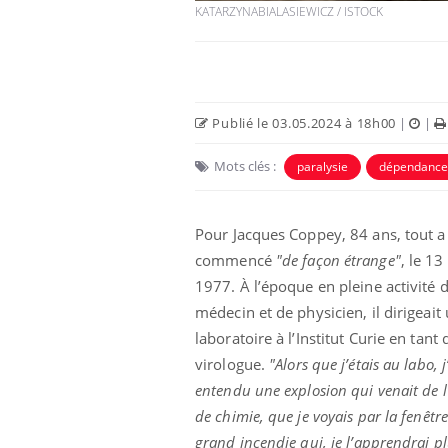
KATARZYNABIALASIEWICZ / ISTOCK
Publié le 03.05.2024 à 18h00
|
|
Mots clés :
paralysie
dépendance
Pour Jacques Coppey, 84 ans, tout a
commencé
"de façon étrange"
, le 13
1977. À l’époque en pleine activité 
médecin et de physicien, il dirigeait
laboratoire à l’Institut Curie en tant
virologue.
"Alors que j’étais au labo, j
entendu une explosion qui venait de l
de chimie, que je voyais par la fenêtr
grand incendie qui, je l’apprendrai p