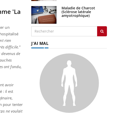
Maladie de Charcot
mme 'La
(Sclérose latérale
amyotrophique)
ter un
hospitalisé
ont rien
J'AI MAL
s difficile."
 devenus de
couches
es ont fondu,
ent avoir
: il est
génaire,
n pour tenter
rps ne voulait