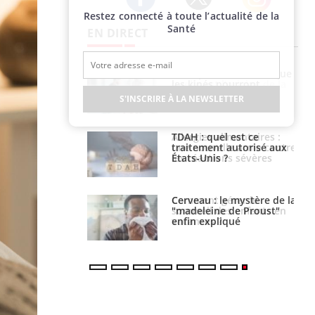
Restez connecté à toute l’actualité de la
Twitter
Facebook
Instagram
Santé
EN DIRECT
lose en Suisse :
Bilan prévention : ce que
st l’origine de la
les kinés pourront
nation ?
bientôt faire
S'INSCRIRE À LA NEWSLETTER
s alimentaires :
TDAH : quel est ce
velle arme contre
traitement autorisé aux
tions sévères
États-Unis ?
 gérer le
Cerveau : le mystère de la
 des enfants en
"madeleine de Proust"
s ?
enfin expliqué