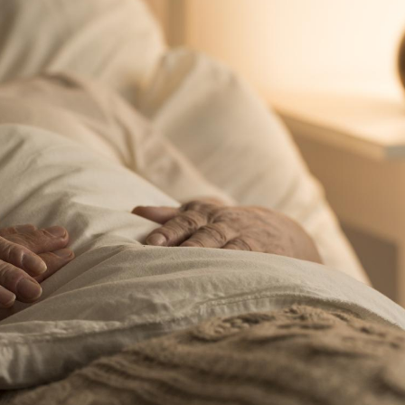
Le smartphone nuit-il à
Légionel
l'apprentissage de la
quelle e
lecture ?
contami
Mordue par une tique en
Allergie
vacances, elle reste dans
une nou
le coma pendant 42 jours
les réac
Mordue par un
Comment
barracuda, une petite fille
sommeil
secourue grâce à un
vacance
réflexe essentiel