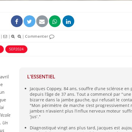
|
|
|
Commenter
SEP2024
L'ESSENTIEL
 avril
de
Jacques Coppey, 84 ans, souffre d’une sclérose en
 un
depuis l’âge de 37 ans. Tout a commencé par "une 
 que
bizarre dans la jambe gauche, qui refusait le contac
"Mon périmètre de marche s’est progressivement ré
’ai
jambes n’avaient plus l’influx nerveux moteur suffi
’école
'jus'."
e. Un
Diagnostiqué vingt ans plus tard, Jacques est aujo
lus