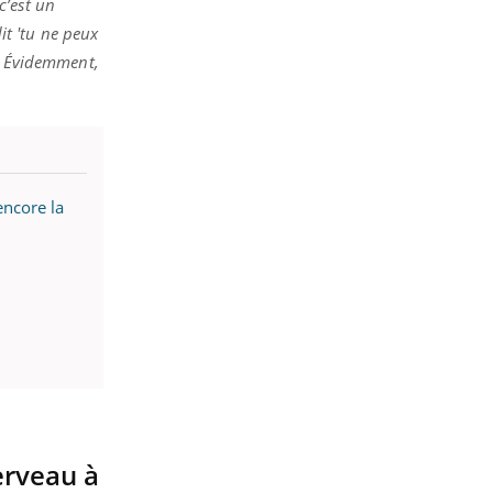
c’est un
it 'tu ne peux
'. Évidemment,
encore la
erveau à