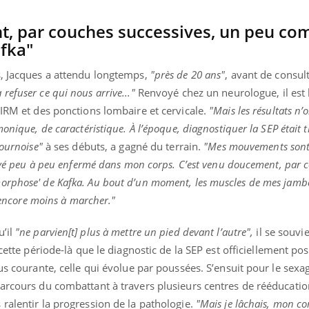
t, par couches successives, un peu co
fka"
s, Jacques a attendu longtemps,
"près de 20 ans"
, avant de consul
refuser ce qui nous arrive..."
Renvoyé chez un neurologue, il est 
 IRM et des ponctions lombaire et cervicale.
"Mais les résultats n’
nique, de caractéristique. À l’époque, diagnostiquer la SEP était trè
sournoise"
à ses débuts, a gagné du terrain.
"Mes mouvements sont
rouvé peu à peu enfermé dans mon corps. C’est venu doucement, par 
orphose' de Kafka. Au bout d’un moment, les muscles de mes jamb
t encore moins à marcher."
u’il
"ne parvien[t] plus à mettre un pied devant l’autre",
il se souvi
ette période-là que le diagnostic de la SEP est officiellement posé 
us courante, celle qui évolue par poussées. S’ensuit pour le sexa
parcours du combattant à travers plusieurs centres de rééducatio
ralentir la progression de la pathologie.
"Mais je lâchais, mon co