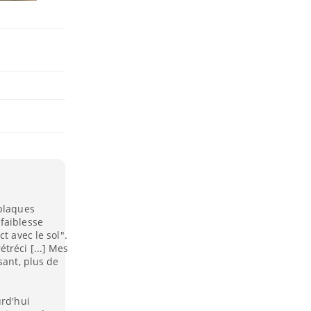
 plaques
faiblesse
t avec le sol".
tréci [...] Mes
sant, plus de
urd'hui