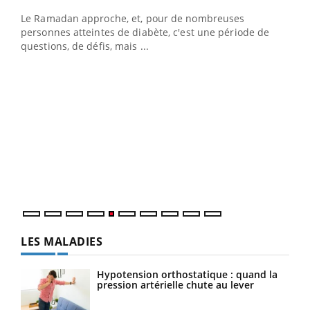
Le Ramadan approche, et, pour de nombreuses
vie !
personnes atteintes de diabète, c'est une période de
…
questions, de défis, mais ...
Un 
You
à l
Un é
mati
numé
LES MALADIES
Hypotension orthostatique : quand la
pression artérielle chute au lever