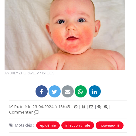
ANDREY ZHURAVLEV / ISTOCK
Publié le 23.04.2024 à 15h45
|
|
|
|
|
Commenter
Mots clés :
épidémie
infection virale
nouveau-né