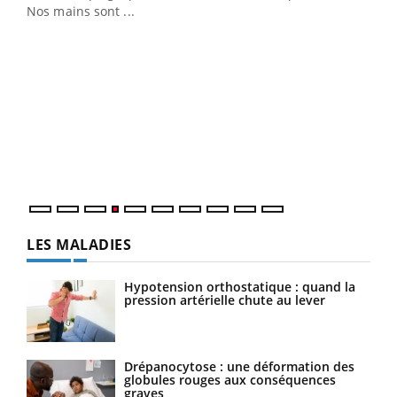
Nos mains sont ...
Dia
You
Le 
pers
ques
LES MALADIES
Hypotension orthostatique : quand la
pression artérielle chute au lever
Drépanocytose : une déformation des
globules rouges aux conséquences
graves